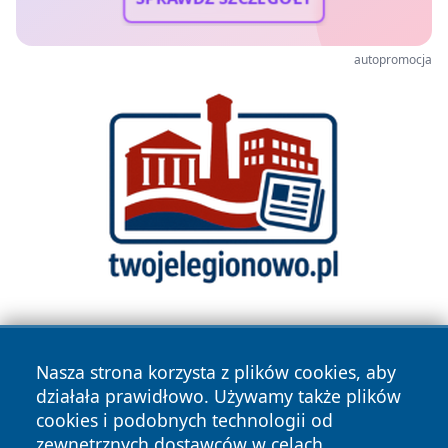
autopromocja
Nasza strona korzysta z plików cookies, aby
działała prawidłowo. Używamy także plików
cookies i podobnych technologii od
zewnętrznych dostawców w celach