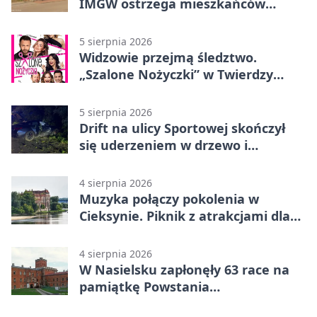
IMGW ostrzega mieszkańców
Nowego Dworu
5 sierpnia 2026
Widzowie przejmą śledztwo.
„Szalone Nożyczki” w Twierdzy
Modlin
5 sierpnia 2026
Drift na ulicy Sportowej skończył
się uderzeniem w drzewo i
mandatem 6500 zł
4 sierpnia 2026
Muzyka połączy pokolenia w
Cieksynie. Piknik z atrakcjami dla
rodzin
4 sierpnia 2026
W Nasielsku zapłonęły 63 race na
pamiątkę Powstania
Warszawskiego