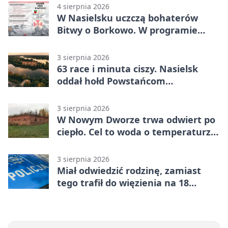
4 sierpnia 2026
W Nasielsku uczczą bohaterów
Bitwy o Borkowo. W programie
msza i pieśni
3 sierpnia 2026
63 race i minuta ciszy. Nasielsk
oddał hołd Powstańcom
Warszawskim
3 sierpnia 2026
W Nowym Dworze trwa odwiert po
ciepło. Cel to woda o temperaturze
50°C
3 sierpnia 2026
Miał odwiedzić rodzinę, zamiast
tego trafił do więzienia na 18
miesięcy