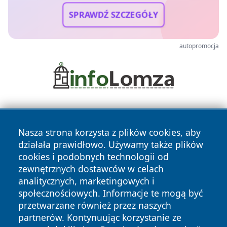
SPRAWDŹ SZCZEGÓŁY
autopromocja
Nasza strona korzysta z plików cookies, aby
działała prawidłowo. Używamy także plików
cookies i podobnych technologii od
zewnętrznych dostawców w celach
Copyright © 2026 newsynowodworskie.pl Wszystkie prawa
analitycznych, marketingowych i
zastrzeżone.
społecznościowych. Informacje te mogą być
przetwarzane również przez naszych
partnerów. Kontynuując korzystanie ze
Polityka
Polityka
News
Autorzy