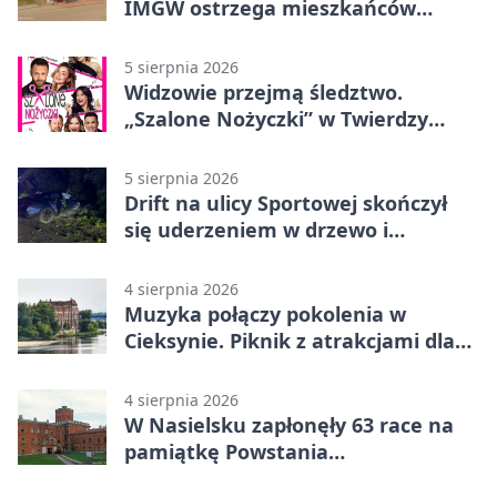
IMGW ostrzega mieszkańców
Nowego Dworu
5 sierpnia 2026
Widzowie przejmą śledztwo.
„Szalone Nożyczki” w Twierdzy
Modlin
5 sierpnia 2026
Drift na ulicy Sportowej skończył
się uderzeniem w drzewo i
mandatem 6500 zł
4 sierpnia 2026
Muzyka połączy pokolenia w
Cieksynie. Piknik z atrakcjami dla
rodzin
4 sierpnia 2026
W Nasielsku zapłonęły 63 race na
pamiątkę Powstania
Warszawskiego