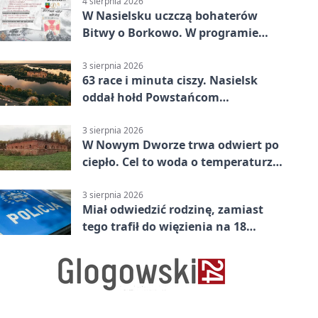
4 sierpnia 2026
W Nasielsku uczczą bohaterów
Bitwy o Borkowo. W programie
msza i pieśni
3 sierpnia 2026
63 race i minuta ciszy. Nasielsk
oddał hołd Powstańcom
Warszawskim
3 sierpnia 2026
W Nowym Dworze trwa odwiert po
ciepło. Cel to woda o temperaturze
50°C
3 sierpnia 2026
Miał odwiedzić rodzinę, zamiast
tego trafił do więzienia na 18
miesięcy