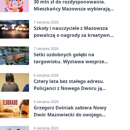
30 mln zł do rozdysponowania.
Mieszkańcy Mazowsza wybierają
projekty
7 sierpnia 2026
Szkoły i nauczyciele z Mazowsza
powalczą o nagrody za kreatywną
edukację
7 sierpnia 2026
Setki ozdobnych gołębi na
targowisku. Wystawa wesprze
Piotra
6 sierpnia 2026
Cztery lata bez stałego adresu.
Policjanci z Nowego Dworu ją
odnaleźli
6 sierpnia 2026
Grzegorz Dolniak zabiera Nowy
Dwór Mazowiecki do swojego
„Eldorado”
6 sierpnia 2026