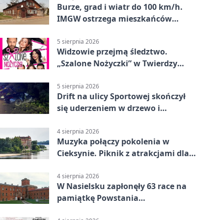
Burze, grad i wiatr do 100 km/h.
IMGW ostrzega mieszkańców
Nowego Dworu
5 sierpnia 2026
Widzowie przejmą śledztwo.
„Szalone Nożyczki” w Twierdzy
Modlin
5 sierpnia 2026
Drift na ulicy Sportowej skończył
się uderzeniem w drzewo i
mandatem 6500 zł
4 sierpnia 2026
Muzyka połączy pokolenia w
Cieksynie. Piknik z atrakcjami dla
rodzin
4 sierpnia 2026
W Nasielsku zapłonęły 63 race na
pamiątkę Powstania
Warszawskiego