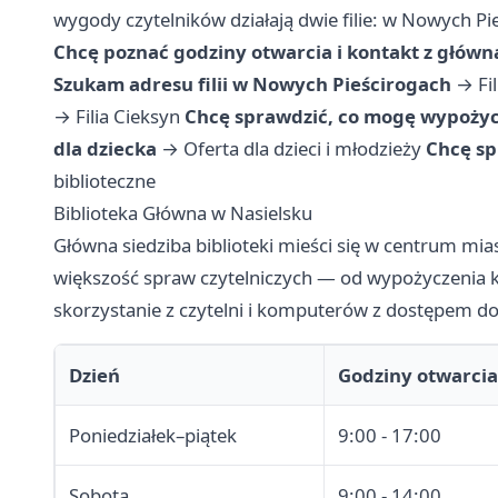
wygody czytelników działają dwie filie: w Nowych Pie
Chcę poznać godziny otwarcia i kontakt z główn
Szukam adresu filii w Nowych Pieścirogach
→
Fi
→
Filia Cieksyn
Chcę sprawdzić, co mogę wypożyczy
dla dziecka
→
Oferta dla dzieci i młodzieży
Chcę sp
biblioteczne
Biblioteka Główna w Nasielsku
Główna siedziba biblioteki mieści się w centrum mias
większość spraw czytelniczych — od wypożyczenia k
skorzystanie z czytelni i komputerów z dostępem do
Dzień
Godziny otwarcia
Poniedziałek–piątek
9:00 - 17:00
Sobota
9:00 - 14:00