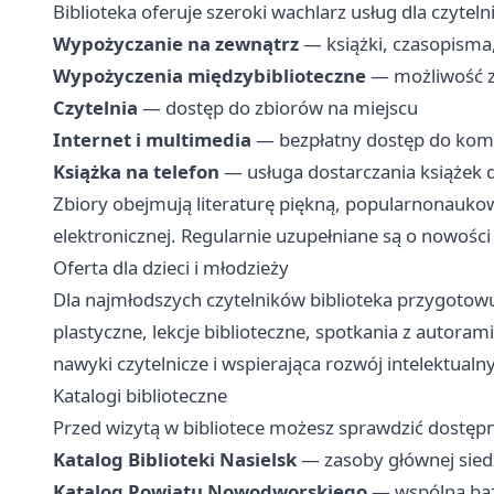
Biblioteka oferuje szeroki wachlarz usług dla czyte
Wypożyczanie na zewnątrz
— książki, czasopisma
Wypożyczenia międzybiblioteczne
— możliwość za
Czytelnia
— dostęp do zbiorów na miejscu
Internet i multimedia
— bezpłatny dostęp do kompu
Książka na telefon
— usługa dostarczania książek 
Zbiory obejmują literaturę piękną, popularnonaukową
elektronicznej. Regularnie uzupełniane są o nowośc
Oferta dla dzieci i młodzieży
Dla najmłodszych czytelników biblioteka przygotowuj
plastyczne, lekcje biblioteczne, spotkania z autoram
nawyki czytelnicze i wspierająca rozwój intelektualny
Katalogi biblioteczne
Przed wizytą w bibliotece możesz sprawdzić dostępn
Katalog Biblioteki Nasielsk
— zasoby głównej siedzib
Katalog Powiatu Nowodworskiego
— wspólna baz