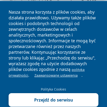
Katowicach Wydział I Cywilny pod poz. Pr. 3160
Nasza strona korzysta z plików cookies, aby
działała prawidłowo. Używamy także plików
cookies i podobnych technologii od
zewnętrznych dostawców w celach
Copyright © 2026 newsynowodworskie.pl Wszystkie prawa
analitycznych, marketingowych i
zastrzeżone.
społecznościowych. Informacje te mogą być
przetwarzane również przez naszych
partnerów. Kontynuując korzystanie ze
Polityka
Polityka
News
Autorzy
strony lub klikając „Przechodzę do serwisu",
Prywatności
Cookies
wyrażasz zgodę na użycie dodatkowych
plików cookies zgodnie z naszą
polityką
.
.
prywatności
Zaawansowane ustawienia
Polityka Cookies
Przejdź do serwisu