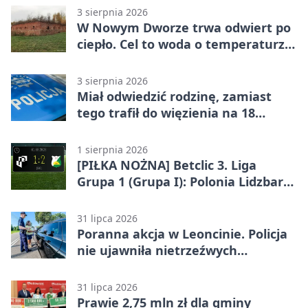
3 sierpnia 2026
W Nowym Dworze trwa odwiert po
ciepło. Cel to woda o temperaturze
50°C
3 sierpnia 2026
Miał odwiedzić rodzinę, zamiast
tego trafił do więzienia na 18
miesięcy
1 sierpnia 2026
[PIŁKA NOŻNA] Betclic 3. Liga
Grupa 1 (Grupa I): Polonia Lidzbark
Warmiński – Świt Nowy Dwór
Mazowiecki 1:2
31 lipca 2026
Poranna akcja w Leoncinie. Policja
nie ujawniła nietrzeźwych
kierujących
31 lipca 2026
Prawie 2,75 mln zł dla gminy