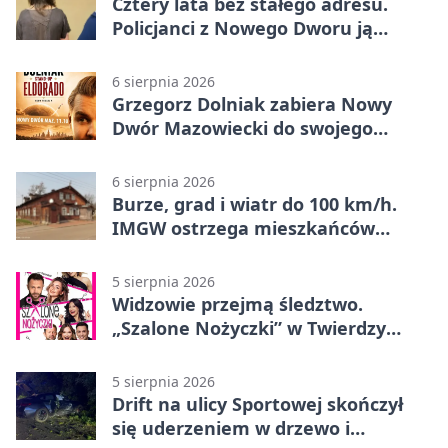
Cztery lata bez stałego adresu.
Policjanci z Nowego Dworu ją
odnaleźli
6 sierpnia 2026
Grzegorz Dolniak zabiera Nowy
Dwór Mazowiecki do swojego
„Eldorado”
6 sierpnia 2026
Burze, grad i wiatr do 100 km/h.
IMGW ostrzega mieszkańców
Nowego Dworu
5 sierpnia 2026
Widzowie przejmą śledztwo.
„Szalone Nożyczki” w Twierdzy
Modlin
5 sierpnia 2026
Drift na ulicy Sportowej skończył
się uderzeniem w drzewo i