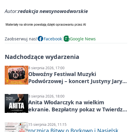
Autor:
redakcja newsynowodworskie
Zaobserwuj nas!
Facebook
Google News
Nadchodzące wydarzenia
8 sierpnia 2026, 17:00
Obwoźny Festiwal Muzyki
Podwórzowej – koncert Justyny Jary i
Aleganckiej Kapeli
8 sierpnia 2026, 18:00
Anita Włodarczyk na wielkim
ekranie. Bezpłatny pokaz w Twierdzy
Modlin
15 sierpnia 2026, 11:15
rocznica Bitwy o Borkowo i Nasielsk