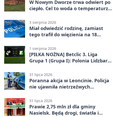
W Nowym Dworze trwa odwiert po
ciepło. Cel to woda o temperaturze
50°C
3 sierpnia 2026
Miał odwiedzić rodzinę, zamiast
tego trafił do więzienia na 18
miesięcy
1 sierpnia 2026
[PIŁKA NOŻNA] Betclic 3. Liga
Grupa 1 (Grupa I): Polonia Lidzbark
Warmiński – Świt Nowy Dwór
Mazowiecki 1:2
31 lipca 2026
Poranna akcja w Leoncinie. Policja
nie ujawniła nietrzeźwych
kierujących
31 lipca 2026
Prawie 2,75 mln zł dla gminy
Nasielsk. Będą drogi, światła i