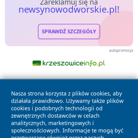
Zareklamuj się na
newsynowodworskie.pl!
SPRAWDŹ SZCZEGÓŁY
autopromocja
Nasza strona korzysta z plików cookies, aby
działała prawidłowo. Używamy także plików
cookies i podobnych technologii od
zewnętrznych dostawców w celach
Copyright © 2026 newsynowodworskie.pl Wszystkie prawa
analitycznych, marketingowych i
zastrzeżone.
społecznościowych. Informacje te mogą być
przetwarzane również przez naszych