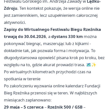
Festiwalu Górskiego im. Andrzeja Zawady w
Lądku-
Zdroju
. Ten kontekst pokazuje, że wersja online nie
jest zamiennikiem, lecz uzupełnieniem całorocznej
aktywności.
Zapisy do Wirtualnego Festiwalu Biegu Rzeźnika
trwają do 30.04.2026
, a
dystans 330 km
można
pokonywać biegnąc, maszerując lub z kijkami -
dokładnie tak, jak pozwala forma i motywacja. To
długodystansowa opowieść pisana krok po kroku, bez
względu na to, gdzie akurat prowadzi trasa. 🗺️✨
Po wirtualnych kilometrach przychodzi czas na
spotkania w terenie
Po zakończeniu wyzwania online kalendarz Fundacji
Bieg Rzeźnika przenosi się w teren. W najbliższych
miesiącach zaplanowano:
29 maja – 5 czerwca
–
Rzeźnik 500 / GSB
–