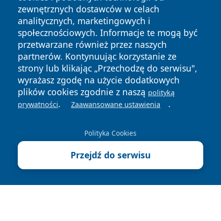
zewnętrznych dostawców w celach
analitycznych, marketingowych i
społecznościowych. Informacje te mogą być
przetwarzane również przez naszych
partnerów. Kontynuując korzystanie ze
Copyright © 2026 newsynowodworskie.pl Wszystkie prawa
zastrzeżone.
strony lub klikając „Przechodzę do serwisu",
wyrażasz zgodę na użycie dodatkowych
plików cookies zgodnie z naszą
polityką
Polityka
Polityka
.
.
prywatności
Zaawansowane ustawienia
News
Autorzy
Prywatności
Cookies
Polityka Cookies
Przejdź do serwisu