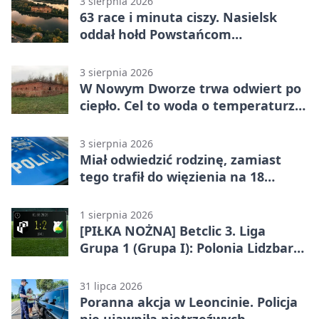
3 sierpnia 2026
63 race i minuta ciszy. Nasielsk
oddał hołd Powstańcom
Warszawskim
3 sierpnia 2026
W Nowym Dworze trwa odwiert po
ciepło. Cel to woda o temperaturze
50°C
3 sierpnia 2026
Miał odwiedzić rodzinę, zamiast
tego trafił do więzienia na 18
miesięcy
1 sierpnia 2026
[PIŁKA NOŻNA] Betclic 3. Liga
Grupa 1 (Grupa I): Polonia Lidzbark
Warmiński – Świt Nowy Dwór
Mazowiecki 1:2
31 lipca 2026
Poranna akcja w Leoncinie. Policja