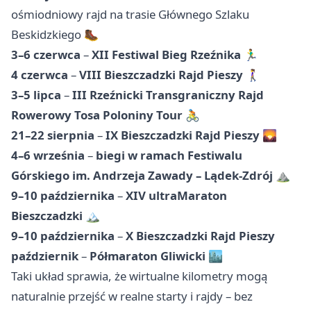
ośmiodniowy rajd na trasie Głównego Szlaku
Beskidzkiego 🥾
3–6 czerwca
–
XII Festiwal Bieg Rzeźnika
🏃‍♂️
4 czerwca
–
VIII Bieszczadzki Rajd Pieszy
🚶‍♀️
3–5 lipca
–
III Rzeźnicki Transgraniczny Rajd
Rowerowy Tosa Poloniny Tour
🚴
21–22 sierpnia
–
IX Bieszczadzki Rajd Pieszy
🌄
4–6 września
–
biegi w ramach Festiwalu
Górskiego im. Andrzeja Zawady – Lądek-Zdrój
⛰️
9–10 października
–
XIV ultraMaraton
Bieszczadzki
🏔️
9–10 października
–
X Bieszczadzki Rajd Pieszy
październik
–
Półmaraton Gliwicki
🏙️
Taki układ sprawia, że wirtualne kilometry mogą
naturalnie przejść w realne starty i rajdy – bez