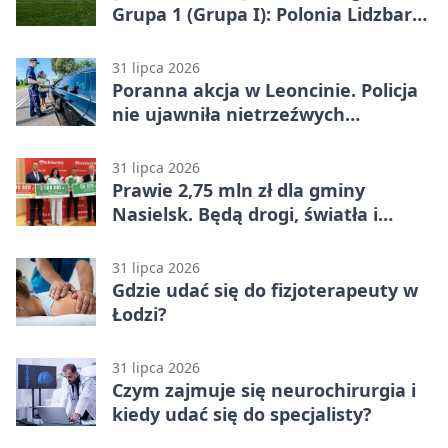
Grupa 1 (Grupa I): Polonia Lidzbark
Warmiński – Świt Nowy Dwór
Mazowiecki 1:2
31 lipca 2026
Poranna akcja w Leoncinie. Policja
nie ujawniła nietrzeźwych
kierujących
31 lipca 2026
Prawie 2,75 mln zł dla gminy
Nasielsk. Będą drogi, światła i
sprzęt dla OSP
31 lipca 2026
Gdzie udać się do fizjoterapeuty w
Łodzi?
31 lipca 2026
Czym zajmuje się neurochirurgia i
kiedy udać się do specjalisty?