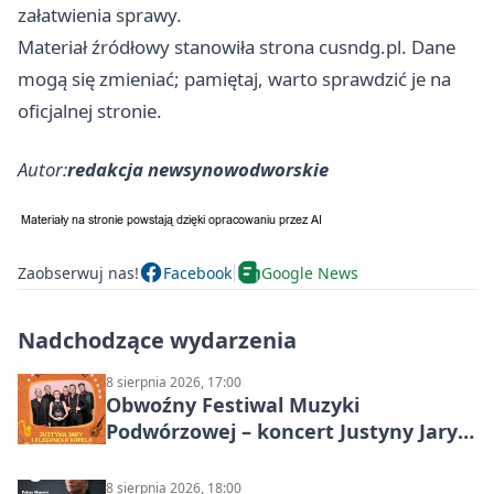
załatwienia sprawy.
Materiał źródłowy stanowiła strona cusndg.pl. Dane
mogą się zmieniać; pamiętaj, warto sprawdzić je na
oficjalnej stronie.
Autor:
redakcja newsynowodworskie
Zaobserwuj nas!
Facebook
Google News
Nadchodzące wydarzenia
8 sierpnia 2026, 17:00
Obwoźny Festiwal Muzyki
Podwórzowej – koncert Justyny Jary i
Aleganckiej Kapeli
8 sierpnia 2026, 18:00