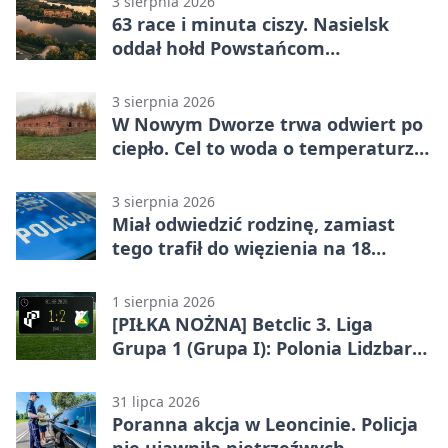
3 sierpnia 2026
63 race i minuta ciszy. Nasielsk
oddał hołd Powstańcom
Warszawskim
3 sierpnia 2026
W Nowym Dworze trwa odwiert po
ciepło. Cel to woda o temperaturze
50°C
3 sierpnia 2026
Miał odwiedzić rodzinę, zamiast
tego trafił do więzienia na 18
miesięcy
1 sierpnia 2026
[PIŁKA NOŻNA] Betclic 3. Liga
Grupa 1 (Grupa I): Polonia Lidzbark
Warmiński – Świt Nowy Dwór
Mazowiecki 1:2
31 lipca 2026
Poranna akcja w Leoncinie. Policja