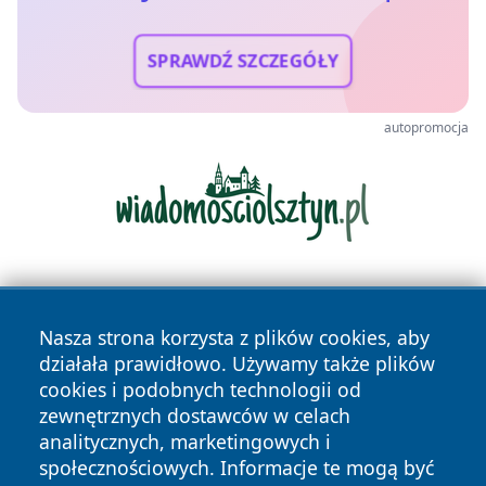
SPRAWDŹ SZCZEGÓŁY
autopromocja
Nasza strona korzysta z plików cookies, aby
działała prawidłowo. Używamy także plików
cookies i podobnych technologii od
zewnętrznych dostawców w celach
Copyright © 2026 newsynowodworskie.pl Wszystkie prawa
analitycznych, marketingowych i
zastrzeżone.
społecznościowych. Informacje te mogą być