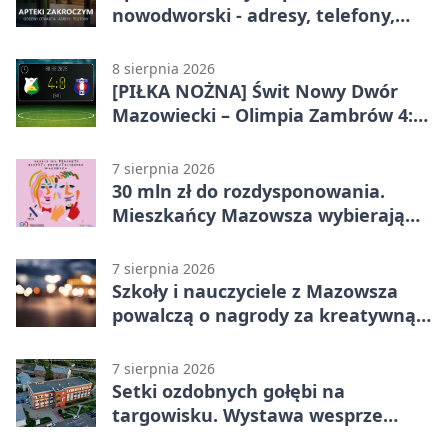
nowodworski - adresy, telefony,
godziny otwarcia
8 sierpnia 2026
[PIŁKA NOŻNA] Świt Nowy Dwór
Mazowiecki – Olimpia Zambrów 4:0
– efektowny start w Betclic 3. Liga
Grupa 1 (Grupa I)
7 sierpnia 2026
30 mln zł do rozdysponowania.
Mieszkańcy Mazowsza wybierają
projekty
7 sierpnia 2026
Szkoły i nauczyciele z Mazowsza
powalczą o nagrody za kreatywną
edukację
7 sierpnia 2026
Setki ozdobnych gołębi na
targowisku. Wystawa wesprze
Piotra