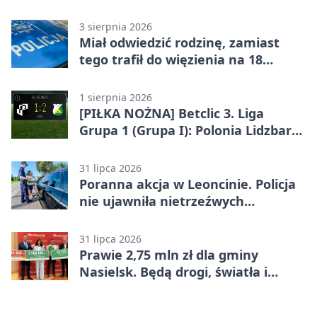
50°C
3 sierpnia 2026
Miał odwiedzić rodzinę, zamiast
tego trafił do więzienia na 18
miesięcy
1 sierpnia 2026
[PIŁKA NOŻNA] Betclic 3. Liga
Grupa 1 (Grupa I): Polonia Lidzbark
Warmiński – Świt Nowy Dwór
Mazowiecki 1:2
31 lipca 2026
Poranna akcja w Leoncinie. Policja
nie ujawniła nietrzeźwych
kierujących
31 lipca 2026
Prawie 2,75 mln zł dla gminy
Nasielsk. Będą drogi, światła i
sprzęt dla OSP