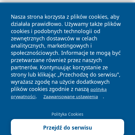
Nasza strona korzysta z plików cookies, aby
działała prawidłowo. Używamy także plików
cookies i podobnych technologii od
zewnętrznych dostawców w celach
Copyright © 2026 newsynowodworskie.pl Wszystkie prawa
analitycznych, marketingowych i
zastrzeżone.
społecznościowych. Informacje te mogą być
przetwarzane również przez naszych
partnerów. Kontynuując korzystanie ze
Polityka
Polityka
News
Autorzy
strony lub klikając „Przechodzę do serwisu",
Prywatności
Cookies
wyrażasz zgodę na użycie dodatkowych
plików cookies zgodnie z naszą
polityką
.
.
prywatności
Zaawansowane ustawienia
Polityka Cookies
Przejdź do serwisu