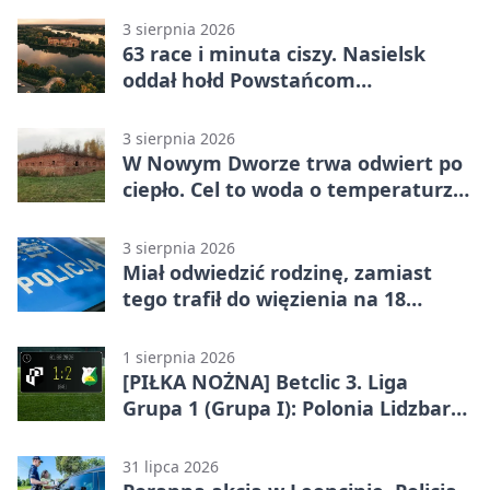
3 sierpnia 2026
63 race i minuta ciszy. Nasielsk
oddał hołd Powstańcom
Warszawskim
3 sierpnia 2026
W Nowym Dworze trwa odwiert po
ciepło. Cel to woda o temperaturze
50°C
3 sierpnia 2026
Miał odwiedzić rodzinę, zamiast
tego trafił do więzienia na 18
miesięcy
1 sierpnia 2026
[PIŁKA NOŻNA] Betclic 3. Liga
Grupa 1 (Grupa I): Polonia Lidzbark
Warmiński – Świt Nowy Dwór
Mazowiecki 1:2
31 lipca 2026