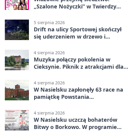
„Szalone Nożyczki” w Twierdzy
Modlin
5 sierpnia 2026
Drift na ulicy Sportowej skończył
się uderzeniem w drzewo i
mandatem 6500 zł
4 sierpnia 2026
Muzyka połączy pokolenia w
Cieksynie. Piknik z atrakcjami dla
rodzin
4 sierpnia 2026
W Nasielsku zapłonęły 63 race na
pamiątkę Powstania
Warszawskiego
4 sierpnia 2026
W Nasielsku uczczą bohaterów
Bitwy o Borkowo. W programie
msza i pieśni