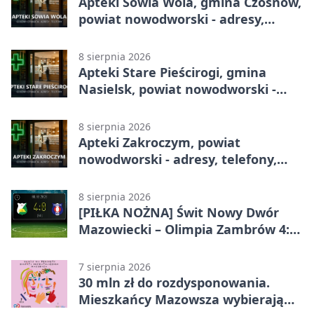
Apteki Sowia Wola, gmina Czosnów,
powiat nowodworski - adresy,
telefony, godziny otwarcia
8 sierpnia 2026
Apteki Stare Pieścirogi, gmina
Nasielsk, powiat nowodworski -
adresy, telefony, godziny otwarcia
8 sierpnia 2026
Apteki Zakroczym, powiat
nowodworski - adresy, telefony,
godziny otwarcia
8 sierpnia 2026
[PIŁKA NOŻNA] Świt Nowy Dwór
Mazowiecki – Olimpia Zambrów 4:0
– efektowny start w Betclic 3. Liga
Grupa 1 (Grupa I)
7 sierpnia 2026
30 mln zł do rozdysponowania.
Mieszkańcy Mazowsza wybierają