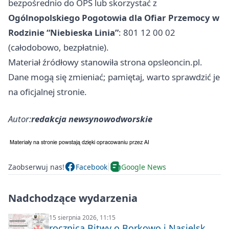
bezpośrednio do OPS lub skorzystać z
Ogólnopolskiego Pogotowia dla Ofiar Przemocy w
Rodzinie “Niebieska Linia”
: 801 12 00 02
(całodobowo, bezpłatnie).
Materiał źródłowy stanowiła strona opsleoncin.pl.
Dane mogą się zmieniać; pamiętaj, warto sprawdzić je
na oficjalnej stronie.
Autor:
redakcja newsynowodworskie
Zaobserwuj nas!
Facebook
Google News
Nadchodzące wydarzenia
15 sierpnia 2026, 11:15
rocznica Bitwy o Borkowo i Nasielsk