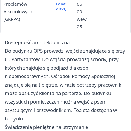
Problemów
ów 3, 05-
66
Pokaż
więcej
Alkoholowych
155
00
(GKRPA)
Leoncin
wew.
(budynek
25
Urzędu
Dostępność architektoniczna
Gminy,
pok. nr 2)
Do budynku OPS prowadzi wejście znajdujące się przy
ul. Partyzantów. Do wejścia prowadzą schody, przy
których znajduje się podjazd dla osób
niepełnosprawnych. Ośrodek Pomocy Społecznej
znajduje się na I piętrze, w razie potrzeby pracownik
może obsłużyć klienta na parterze. Do budynku i
wszystkich pomieszczeń można wejść z psem
asystującym i przewodnikiem. Toaleta dostępna w
budynku.
Świadczenia pieniężne na utrzymanie