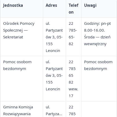
Jednostka
Adres
Telef
Uwagi
on
Ośrodek Pomocy
ul.
22
Godziny: pn-pt
Społecznej —
Partyzant
785-
8.00-16.00.
Sekretariat
ów 3, 05-
65-
Środa — dzień
155
82
wewnętrzny
Leoncin
Pomoc osobom
ul.
22
Pomoc osobom
bezdomnym
Partyzant
785
bezdomnym
ów 3, 05-
65
155
82
Leoncin
wew.
17
Gminna Komisja
ul.
22
Rozwiązywania
Partyzant
785