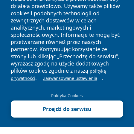
działała prawidłowo. Używamy także plików
cookies i podobnych technologii od
zewnętrznych dostawców w celach
analitycznych, marketingowych i
społecznościowych. Informacje te mogą być
Copyright © 2026 newsynowodworskie.pl Wszystkie prawa
przetwarzane również przez naszych
zastrzeżone.
partnerów. Kontynuując korzystanie ze
strony lub klikając „Przechodzę do serwisu",
wyrażasz zgodę na użycie dodatkowych
Polityka
Polityka
News
Autorzy
plików cookies zgodnie z naszą
polityką
Prywatności
Cookies
.
.
prywatności
Zaawansowane ustawienia
Polityka Cookies
Przejdź do serwisu