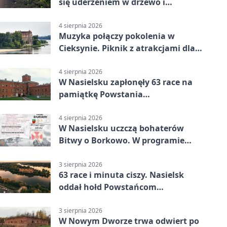
się uderzeniem w drzewo i
mandatem 6500 zł
4 sierpnia 2026
Muzyka połączy pokolenia w
Cieksynie. Piknik z atrakcjami dla
rodzin
4 sierpnia 2026
W Nasielsku zapłonęły 63 race na
pamiątkę Powstania
Warszawskiego
4 sierpnia 2026
W Nasielsku uczczą bohaterów
Bitwy o Borkowo. W programie
msza i pieśni
3 sierpnia 2026
63 race i minuta ciszy. Nasielsk
oddał hołd Powstańcom
Warszawskim
3 sierpnia 2026
W Nowym Dworze trwa odwiert po