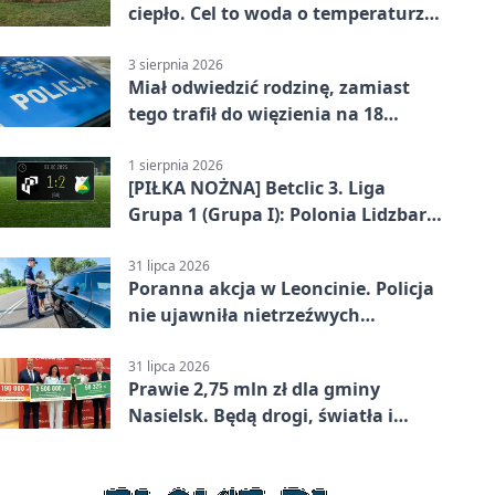
ciepło. Cel to woda o temperaturze
50°C
3 sierpnia 2026
Miał odwiedzić rodzinę, zamiast
tego trafił do więzienia na 18
miesięcy
1 sierpnia 2026
[PIŁKA NOŻNA] Betclic 3. Liga
Grupa 1 (Grupa I): Polonia Lidzbark
Warmiński – Świt Nowy Dwór
Mazowiecki 1:2
31 lipca 2026
Poranna akcja w Leoncinie. Policja
nie ujawniła nietrzeźwych
kierujących
31 lipca 2026
Prawie 2,75 mln zł dla gminy
Nasielsk. Będą drogi, światła i
sprzęt dla OSP