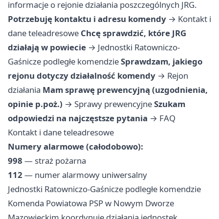
informacje o rejonie działania poszczególnych JRG.
Potrzebuję kontaktu i adresu komendy
→
Kontakt i
dane teleadresowe
Chcę sprawdzić, które JRG
działają w powiecie
→
Jednostki Ratowniczo-
Gaśnicze podległe komendzie
Sprawdzam, jakiego
rejonu dotyczy działalność komendy
→
Rejon
działania
Mam sprawę prewencyjną (uzgodnienia,
opinie p.poż.)
→
Sprawy prewencyjne
Szukam
odpowiedzi na najczęstsze pytania
→
FAQ
Kontakt i dane teleadresowe
Numery alarmowe (całodobowo):
998
— straż pożarna
112
— numer alarmowy uniwersalny
Jednostki Ratowniczo-Gaśnicze podległe komendzie
Komenda Powiatowa PSP w Nowym Dworze
Mazowieckim koordynuje działania jednostek