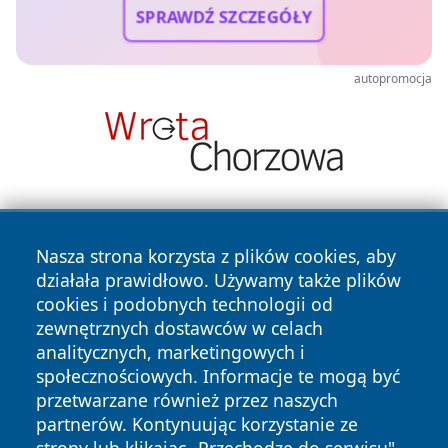
SPRAWDŹ SZCZEGÓŁY
autopromocja
Nasza strona korzysta z plików cookies, aby
działała prawidłowo. Używamy także plików
cookies i podobnych technologii od
zewnętrznych dostawców w celach
Copyright © 2026 newsynowodworskie.pl Wszystkie prawa
analitycznych, marketingowych i
zastrzeżone.
społecznościowych. Informacje te mogą być
przetwarzane również przez naszych
partnerów. Kontynuując korzystanie ze
Polityka
Polityka
News
Autorzy