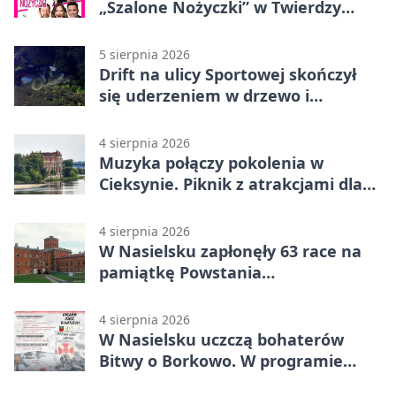
„Szalone Nożyczki” w Twierdzy
Modlin
5 sierpnia 2026
Drift na ulicy Sportowej skończył
się uderzeniem w drzewo i
mandatem 6500 zł
4 sierpnia 2026
Muzyka połączy pokolenia w
Cieksynie. Piknik z atrakcjami dla
rodzin
4 sierpnia 2026
W Nasielsku zapłonęły 63 race na
pamiątkę Powstania
Warszawskiego
4 sierpnia 2026
W Nasielsku uczczą bohaterów
Bitwy o Borkowo. W programie
msza i pieśni