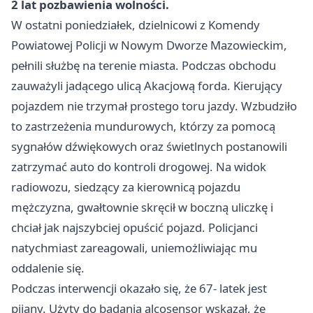
2 lat pozbawienia wolności.
W ostatni poniedziałek, dzielnicowi z Komendy
Powiatowej Policji w Nowym Dworze Mazowieckim,
pełnili służbę na terenie miasta. Podczas obchodu
zauważyli jadącego ulicą Akacjową forda. Kierujący
pojazdem nie trzymał prostego toru jazdy. Wzbudziło
to zastrzeżenia mundurowych, którzy za pomocą
sygnałów dźwiękowych oraz świetlnych postanowili
zatrzymać auto do kontroli drogowej. Na widok
radiowozu, siedzący za kierownicą pojazdu
mężczyzna, gwałtownie skręcił w boczną uliczkę i
chciał jak najszybciej opuścić pojazd. Policjanci
natychmiast zareagowali, uniemożliwiając mu
oddalenie się.
Podczas interwencji okazało się, że 67- latek jest
pijany. Użyty do badania alcosensor wskazał, że