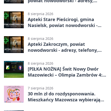
powiat nowodworski - adresy,
telefony, godziny otwarcia
8 sierpnia 2026
Apteki Stare Pieścirogi, gmina
Nasielsk, powiat nowodworski -
adresy, telefony, godziny otwarcia
8 sierpnia 2026
Apteki Zakroczym, powiat
nowodworski - adresy, telefony,
godziny otwarcia
8 sierpnia 2026
[PIŁKA NOŻNA] Świt Nowy Dwór
Mazowiecki – Olimpia Zambrów 4:0
– efektowny start w Betclic 3. Liga
Grupa 1 (Grupa I)
7 sierpnia 2026
30 mln zł do rozdysponowania.
Mieszkańcy Mazowsza wybierają
projekty