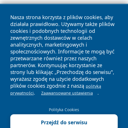
Nasza strona korzysta z plików cookies, aby
działała prawidłowo. Używamy także plików
cookies i podobnych technologii od
zewnętrznych dostawców w celach
Copyright © 2026 newsynowodworskie.pl Wszystkie prawa
analitycznych, marketingowych i
zastrzeżone.
społecznościowych. Informacje te mogą być
przetwarzane również przez naszych
partnerów. Kontynuując korzystanie ze
Polityka
Polityka
News
Autorzy
strony lub klikając „Przechodzę do serwisu",
Prywatności
Cookies
wyrażasz zgodę na użycie dodatkowych
plików cookies zgodnie z naszą
polityką
.
.
prywatności
Zaawansowane ustawienia
Polityka Cookies
Przejdź do serwisu