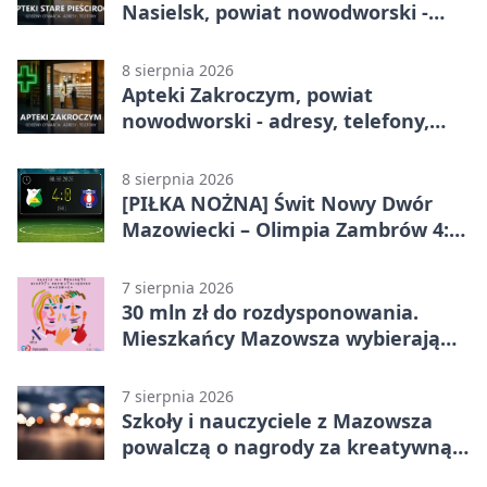
Nasielsk, powiat nowodworski -
adresy, telefony, godziny otwarcia
8 sierpnia 2026
Apteki Zakroczym, powiat
nowodworski - adresy, telefony,
godziny otwarcia
8 sierpnia 2026
[PIŁKA NOŻNA] Świt Nowy Dwór
Mazowiecki – Olimpia Zambrów 4:0
– efektowny start w Betclic 3. Liga
Grupa 1 (Grupa I)
7 sierpnia 2026
30 mln zł do rozdysponowania.
Mieszkańcy Mazowsza wybierają
projekty
7 sierpnia 2026
Szkoły i nauczyciele z Mazowsza
powalczą o nagrody za kreatywną
edukację