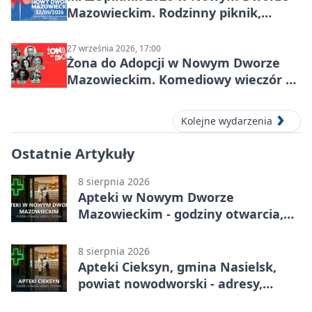
Mazowieckim. Rodzinny piknik,
zdrowie i koncert Kamil Bednarek
27 września 2026, 17:00
Żona do Adopcji w Nowym Dworze
Mazowieckim. Komediowy wieczór w
Kasynie Oficerskim
Kolejne wydarzenia
Ostatnie Artykuły
8 sierpnia 2026
Apteki w Nowym Dworze
Mazowieckim - godziny otwarcia,
dyżury, apteka całodobowa
8 sierpnia 2026
Apteki Cieksyn, gmina Nasielsk,
powiat nowodworski - adresy,
telefony, godziny otwarcia