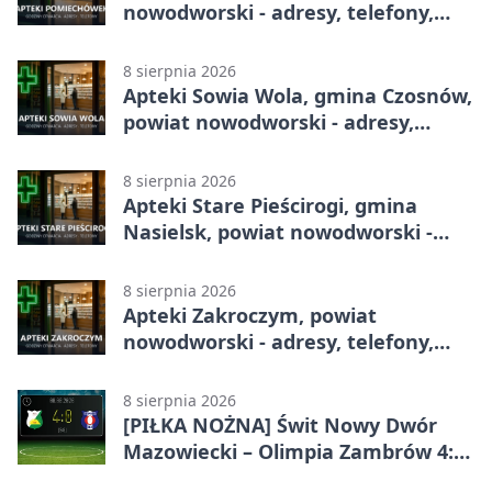
nowodworski - adresy, telefony,
godziny otwarcia
8 sierpnia 2026
Apteki Sowia Wola, gmina Czosnów,
powiat nowodworski - adresy,
telefony, godziny otwarcia
8 sierpnia 2026
Apteki Stare Pieścirogi, gmina
Nasielsk, powiat nowodworski -
adresy, telefony, godziny otwarcia
8 sierpnia 2026
Apteki Zakroczym, powiat
nowodworski - adresy, telefony,
godziny otwarcia
8 sierpnia 2026
[PIŁKA NOŻNA] Świt Nowy Dwór
Mazowiecki – Olimpia Zambrów 4:0
– efektowny start w Betclic 3. Liga