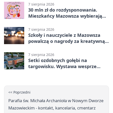
Grupa 1 (Grupa I)
7 sierpnia 2026
30 mln zł do rozdysponowania.
Mieszkańcy Mazowsza wybierają
projekty
7 sierpnia 2026
Szkoły i nauczyciele z Mazowsza
powalczą o nagrody za kreatywną
edukację
7 sierpnia 2026
Setki ozdobnych gołębi na
targowisku. Wystawa wesprze
Piotra
<< Poprzedni
Parafia św. Michała Archanioła w Nowym Dworze
Mazowieckim - kontakt, kancelaria, cmentarz