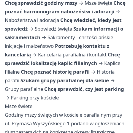
Chcę sprawdzić godziny mszy
→
Msze święte
Chcę
poznać harmonogram nabożeństw i adoracji
→
Nabożeństwa i adoracja
Chcę wiedzieć, kiedy jest
spowiedź
→
Spowiedź święta
Szukam informacji o
sakramentach
→
Sakramenty - chrześcijańskie
inicjacje i małżeństwo
Potrzebuję kontaktu z
kancelarią
→
Kancelaria parafialna i kontakt
Chcę
sprawdzić lokalizację kaplic filialnych
→
Kaplice
filialne
Chcę poznać historię parafii
→
Historia
parafii
Szukam grupy parafialnej dla siebie
→
Grupy parafialne
Chcę sprawdzić, czy jest parking
→
Parking przy kościele
Msze święte
Godziny mszy świętych w kościele parafialnym przy
ul. Prymasa Wyszyńskiego 1 podano w ogłoszeniach
duszpasterskich na konkretne okresy liturgiczne.