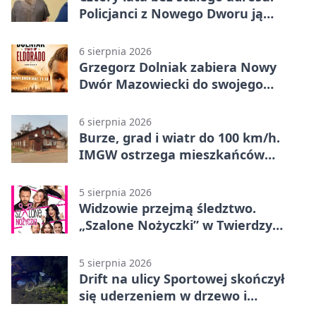
Policjanci z Nowego Dworu ją
odnaleźli
6 sierpnia 2026
Grzegorz Dolniak zabiera Nowy
Dwór Mazowiecki do swojego
„Eldorado”
6 sierpnia 2026
Burze, grad i wiatr do 100 km/h.
IMGW ostrzega mieszkańców
Nowego Dworu
5 sierpnia 2026
Widzowie przejmą śledztwo.
„Szalone Nożyczki” w Twierdzy
Modlin
5 sierpnia 2026
Drift na ulicy Sportowej skończył
się uderzeniem w drzewo i
mandatem 6500 zł