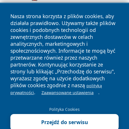
Nasza strona korzysta z plików cookies, aby
działała prawidłowo. Używamy także plików
cookies i podobnych technologii od
zewnętrznych dostawców w celach
analitycznych, marketingowych i
Copyright © 2026 newsynowodworskie.pl Wszystkie prawa
społecznościowych. Informacje te mogą być
zastrzeżone.
przetwarzane również przez naszych
partnerów. Kontynuując korzystanie ze
strony lub klikając „Przechodzę do serwisu",
Polityka
Polityka
News
Autorzy
wyrażasz zgodę na użycie dodatkowych
Prywatności
Cookies
plików cookies zgodnie z naszą
polityką
.
.
prywatności
Zaawansowane ustawienia
Polityka Cookies
Przejdź do serwisu