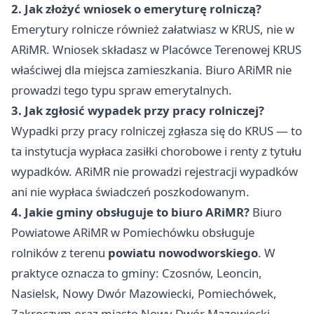
2. Jak złożyć wniosek o emeryturę rolniczą?
Emerytury rolnicze również załatwiasz w KRUS, nie w
ARiMR. Wniosek składasz w Placówce Terenowej KRUS
właściwej dla miejsca zamieszkania. Biuro ARiMR nie
prowadzi tego typu spraw emerytalnych.
3. Jak zgłosić wypadek przy pracy rolniczej?
Wypadki przy pracy rolniczej zgłasza się do KRUS — to
ta instytucja wypłaca zasiłki chorobowe i renty z tytułu
wypadków. ARiMR nie prowadzi rejestracji wypadków
ani nie wypłaca świadczeń poszkodowanym.
4. Jakie gminy obsługuje to biuro ARiMR?
Biuro
Powiatowe ARiMR w Pomiechówku obsługuje
rolników z terenu
powiatu nowodworskiego
. W
praktyce oznacza to gminy: Czosnów, Leoncin,
Nasielsk, Nowy Dwór Mazowiecki, Pomiechówek,
Zakroczym oraz miasto Nowy Dwór Mazowiecki.