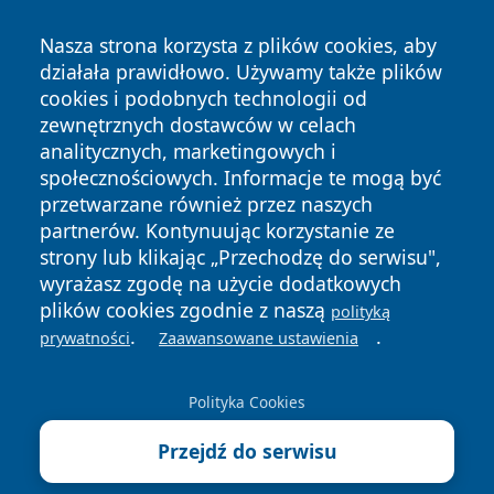
Nasza strona korzysta z plików cookies, aby
działała prawidłowo. Używamy także plików
cookies i podobnych technologii od
zewnętrznych dostawców w celach
Copyright © 2026 newsynowodworskie.pl Wszystkie prawa
analitycznych, marketingowych i
zastrzeżone.
społecznościowych. Informacje te mogą być
przetwarzane również przez naszych
partnerów. Kontynuując korzystanie ze
Polityka
Polityka
News
Autorzy
strony lub klikając „Przechodzę do serwisu",
Prywatności
Cookies
wyrażasz zgodę na użycie dodatkowych
plików cookies zgodnie z naszą
polityką
.
.
prywatności
Zaawansowane ustawienia
Polityka Cookies
Przejdź do serwisu