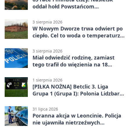
oddał hołd Powstańcom
Warszawskim
3 sierpnia 2026
W Nowym Dworze trwa odwiert po
ciepło. Cel to woda o temperaturze
50°C
3 sierpnia 2026
Miał odwiedzić rodzinę, zamiast
tego trafił do więzienia na 18
miesięcy
1 sierpnia 2026
[PIŁKA NOŻNA] Betclic 3. Liga
Grupa 1 (Grupa I): Polonia Lidzbark
Warmiński – Świt Nowy Dwór
Mazowiecki 1:2
31 lipca 2026
Poranna akcja w Leoncinie. Policja
nie ujawniła nietrzeźwych
kierujących