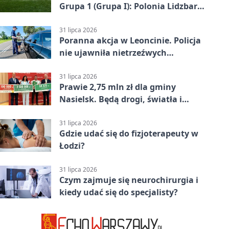
Grupa 1 (Grupa I): Polonia Lidzbark
Warmiński – Świt Nowy Dwór
Mazowiecki 1:2
31 lipca 2026
Poranna akcja w Leoncinie. Policja
nie ujawniła nietrzeźwych
kierujących
31 lipca 2026
Prawie 2,75 mln zł dla gminy
Nasielsk. Będą drogi, światła i
sprzęt dla OSP
31 lipca 2026
Gdzie udać się do fizjoterapeuty w
Łodzi?
31 lipca 2026
Czym zajmuje się neurochirurgia i
kiedy udać się do specjalisty?