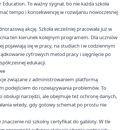
 Education. To ważny sygnał, bo nie każda szkoła
rzymać tempo i konsekwencję w rozwijaniu nowoczesnej
dnorazową akcję. Szkoła wcześniej pracowała już w
acnia ten kierunek kolejnym programem. Dla uczniów
ej pojawiają się w pracy, na studiach i w codziennym
ządkowanie cyfrowych metod pracy i sięgnięcie po
spółczesnej edukacji.
owe
ncje związane z administrowaniem platformą
m podejściem do rozwiązywania problemów. To
i obsługi narzędzi, ale obejmuje też ochronę danych,
łania wtedy, gdy gotowy schemat po prostu nie
znaczenie niż szkolny certyfikat do gabloty. W tle
ym sprawność cyfrowa staje się równie ważna jak