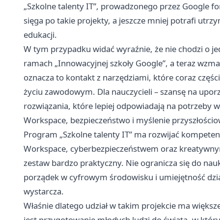
„Szkolne talenty IT”, prowadzonego przez Google for
sięga po takie projekty, a jeszcze mniej potrafi ut
edukacji.
W tym przypadku widać wyraźnie, że nie chodzi o je
ramach „Innowacyjnej szkoły Google”, a teraz wzm
oznacza to kontakt z narzędziami, które coraz części
życiu zawodowym. Dla nauczycieli – szansę na upor
rozwiązania, które lepiej odpowiadają na potrzeby w
Workspace, bezpieczeństwo i myślenie przyszłości
Program „Szkolne talenty IT” ma rozwijać kompete
Workspace, cyberbezpieczeństwem oraz kreatywny
zestaw bardzo praktyczny. Nie ogranicza się do nauk
porządek w cyfrowym środowisku i umiejętność dzia
wystarcza.
Właśnie dlatego udział w takim projekcie ma większe 
jest przygotowanie młodych ludzi do świata, w któr