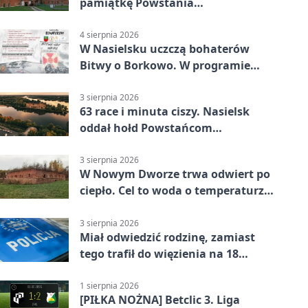
pamiątkę Powstania
Warszawskiego
4 sierpnia 2026
W Nasielsku uczczą bohaterów
Bitwy o Borkowo. W programie
msza i pieśni
3 sierpnia 2026
63 race i minuta ciszy. Nasielsk
oddał hołd Powstańcom
Warszawskim
3 sierpnia 2026
W Nowym Dworze trwa odwiert po
ciepło. Cel to woda o temperaturze
50°C
3 sierpnia 2026
Miał odwiedzić rodzinę, zamiast
tego trafił do więzienia na 18
miesięcy
1 sierpnia 2026
[PIŁKA NOŻNA] Betclic 3. Liga