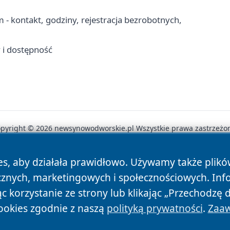
kontakt, godziny, rejestracja bezrobotnych,
y i dostępność
pyright © 2026 newsynowodworskie.pl Wszystkie prawa zastrzeżo
es, aby działała prawidłowo. Używamy także plik
News
Autorzy
Polityka Prywatności
Polityka Cookie
cznych, marketingowych i społecznościowych. Inf
 korzystanie ze strony lub klikając „Przechodzę 
ookies zgodnie z naszą
polityką prywatności
.
Zaaw