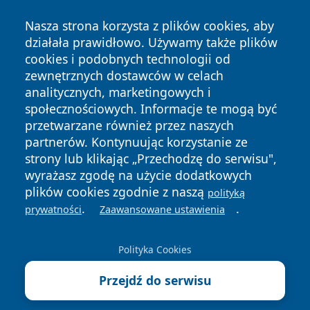
Nasza strona korzysta z plików cookies, aby
działała prawidłowo. Używamy także plików
cookies i podobnych technologii od
zewnętrznych dostawców w celach
Copyright © 2026 newsynowodworskie.pl Wszystkie prawa
analitycznych, marketingowych i
zastrzeżone.
społecznościowych. Informacje te mogą być
przetwarzane również przez naszych
partnerów. Kontynuując korzystanie ze
Polityka
Polityka
News
Autorzy
strony lub klikając „Przechodzę do serwisu",
Prywatności
Cookies
wyrażasz zgodę na użycie dodatkowych
plików cookies zgodnie z naszą
polityką
.
.
prywatności
Zaawansowane ustawienia
Polityka Cookies
Przejdź do serwisu