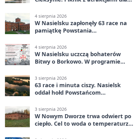
rodzin
4 sierpnia 2026
W Nasielsku zapłonęły 63 race na
pamiątkę Powstania
Warszawskiego
4 sierpnia 2026
W Nasielsku uczczą bohaterów
Bitwy o Borkowo. W programie
msza i pieśni
3 sierpnia 2026
63 race i minuta ciszy. Nasielsk
oddał hołd Powstańcom
Warszawskim
3 sierpnia 2026
W Nowym Dworze trwa odwiert po
ciepło. Cel to woda o temperaturze
50°C