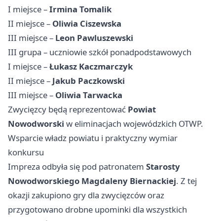
I miejsce –
Irmina Tomalik
II miejsce –
Oliwia Ciszewska
III miejsce –
Leon Pawluszewski
III grupa – uczniowie szkół ponadpodstawowych
I miejsce –
Łukasz Kaczmarczyk
II miejsce –
Jakub Paczkowski
III miejsce –
Oliwia Tarwacka
Zwycięzcy będą reprezentować
Powiat
Nowodworski
w eliminacjach wojewódzkich OTWP.
Wsparcie władz powiatu i praktyczny wymiar
konkursu
Impreza odbyła się pod patronatem
Starosty
Nowodworskiego Magdaleny Biernackiej
. Z tej
okazji zakupiono gry dla zwycięzców oraz
przygotowano drobne upominki dla wszystkich