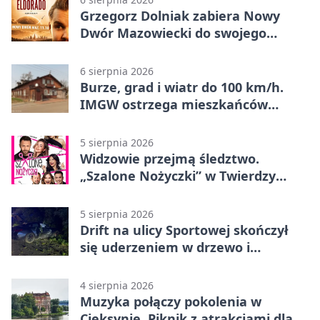
Grzegorz Dolniak zabiera Nowy
Dwór Mazowiecki do swojego
„Eldorado”
6 sierpnia 2026
Burze, grad i wiatr do 100 km/h.
IMGW ostrzega mieszkańców
Nowego Dworu
5 sierpnia 2026
Widzowie przejmą śledztwo.
„Szalone Nożyczki” w Twierdzy
Modlin
5 sierpnia 2026
Drift na ulicy Sportowej skończył
się uderzeniem w drzewo i
mandatem 6500 zł
4 sierpnia 2026
Muzyka połączy pokolenia w
Cieksynie. Piknik z atrakcjami dla