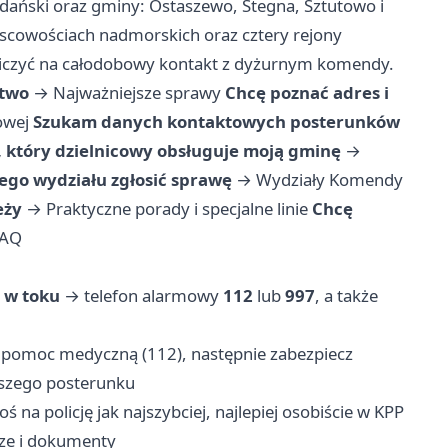
ński oraz gminy: Ostaszewo, Stegna, Sztutowo i
ejscowościach nadmorskich oraz cztery rejony
liczyć na całodobowy kontakt z dyżurnym komendy.
stwo
→
Najważniejsze sprawy
Chcę poznać adres i
owej
Szukam danych kontaktowych posterunków
 który dzielnicowy obsługuje moją gminę
→
iego wydziału zgłosić sprawę
→
Wydziały Komendy
eży
→
Praktyczne porady i specjalne linie
Chcę
AQ
o w toku
→ telefon alarmowy
112
lub
997
, a także
pomoc medyczną (112), następnie zabezpiecz
ższego posterunku
ś na policję jak najszybciej, najlepiej osobiście w KPP
icze i dokumenty