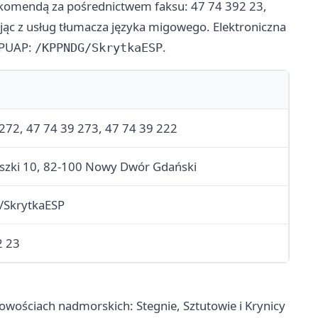
z komendą za pośrednictwem faksu: 47 74 392 23,
ąc z usług tłumacza języka migowego. Elektroniczna
ePUAP:
.
/KPPNDG/SkrytkaESP
272, 47 74 39 273, 47 74 39 222
uszki 10, 82-100 Nowy Dwór Gdański
SkrytkaESP
2 23
cowościach nadmorskich: Stegnie, Sztutowie i Krynicy