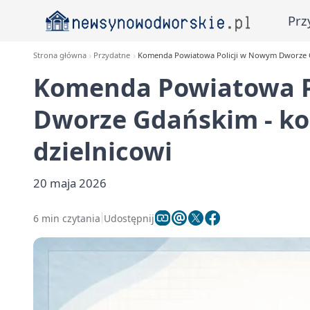
Prz
Strona główna
Przydatne
Komenda Powiatowa Policji w Nowym Dworze Gd
Komenda Powiatowa P
Dworze Gdańskim - ko
dzielnicowi
20 maja 2026
6 min czytania
Udostępnij