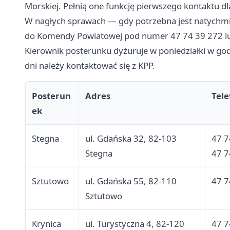
Morskiej. Pełnią one funkcję pierwszego kontaktu d
W nagłych sprawach — gdy potrzebna jest natychmi
do Komendy Powiatowej pod numer 47 74 39 272 l
Kierownik posterunku dyżuruje w poniedziałki w go
dni należy kontaktować się z KPP.
Posterun
Adres
Tele
ek
Stegna
ul. Gdańska 32, 82-103
47 7
Stegna
47 7
Sztutowo
ul. Gdańska 55, 82-110
47 7
Sztutowo
Krynica
ul. Turystyczna 4, 82-120
47 7