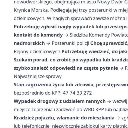
nowodworskiego, obejmująca miasto Nowy Dwór Gda
Krynica Morska. Podlegają jej trzy posterunki w mi
dzielnicowych. W nagłych sprawach zawsze można 
Potrzebuję zgłosić nagły wypadek lub przestęp
kontakt do komendy
→
Siedziba Komendy Powiat
nadmorskich
→
Posterunki policji
Chcę sprawdzić,
Rejony dzielnicowych
Potrzebuję wiedzieć, do jak
Szukam porad, co zrobić po wypadku lub kradzi
szybko znaleźć odpowiedź na częste pytanie
→
F
Najważniejsze sprawy
Stan zagrożenia życia lub zdrowia, przestępstw
bezpośrednio do KPP: 47 74 39 272
Wypadek drogowy z udziałem rannych
→ wezwij 
miejsce zdarzenia i zadzwoń do WRD KPP lub najbli
Kradzież pojazdu, włamanie do mieszkania
→ zgło
lub telefonicznie; niezwłocznie zablokuj karty płatn