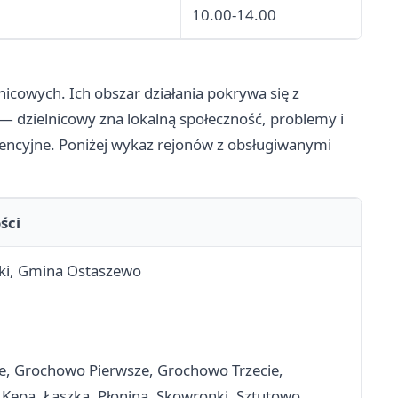
10.00-14.00
icowych. Ich obszar działania pokrywa się z
 dzielnicowy zna lokalną społeczność, problemy i
wencyjne. Poniżej wykaz rejonów z obsługiwanymi
ści
ki, Gmina Ostaszewo
, Grochowo Pierwsze, Grochowo Trzecie,
 Kępa, Łaszka, Płonina, Skowronki, Sztutowo