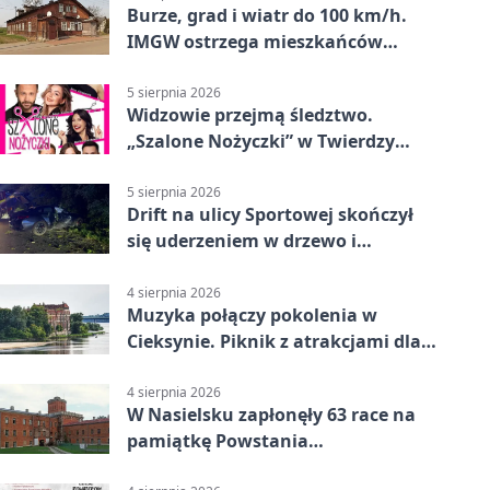
Burze, grad i wiatr do 100 km/h.
IMGW ostrzega mieszkańców
Nowego Dworu
5 sierpnia 2026
Widzowie przejmą śledztwo.
„Szalone Nożyczki” w Twierdzy
Modlin
5 sierpnia 2026
Drift na ulicy Sportowej skończył
się uderzeniem w drzewo i
mandatem 6500 zł
4 sierpnia 2026
Muzyka połączy pokolenia w
Cieksynie. Piknik z atrakcjami dla
rodzin
4 sierpnia 2026
W Nasielsku zapłonęły 63 race na
pamiątkę Powstania
Warszawskiego