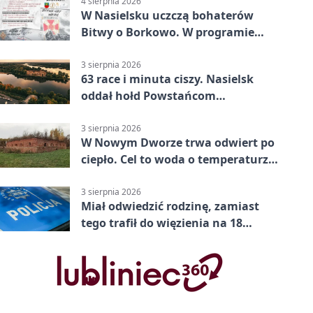
4 sierpnia 2026
W Nasielsku uczczą bohaterów
Bitwy o Borkowo. W programie
msza i pieśni
3 sierpnia 2026
63 race i minuta ciszy. Nasielsk
oddał hołd Powstańcom
Warszawskim
3 sierpnia 2026
W Nowym Dworze trwa odwiert po
ciepło. Cel to woda o temperaturze
50°C
3 sierpnia 2026
Miał odwiedzić rodzinę, zamiast
tego trafił do więzienia na 18
miesięcy