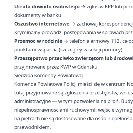
Utrata dowodu osobistego
→ zgłoś w KPP lub prze
dokumenty w banku
Oszustwo internetowe
→ zachowaj korespondencję,
Kryminalny prowadzi postępowania w sprawach prz
Przemoc w rodzinie
→ telefon alarmowy 112, cał
punktami wsparcia (szczegóły w sekcji pomocy)
Przestępstwo przeciwko zwierzętom lub środow
przyjmowane przez KWP w Gdańsku
Siedziba Komendy Powiatowej
Komenda Powiatowa Policji mieści się w centrum No
tutaj przyjmowane są zgłoszenia przestępstw, wnio
administracyjne — w tym pozwolenia na broń. Budyn
niepełnosprawnościami ruchowymi: wejście wymaga 
na piętrach nie są dostosowane dla osób niepełnos
przewodnikiem.