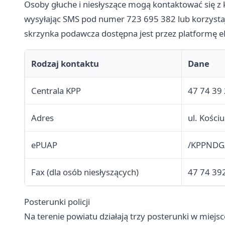
Osoby głuche i niesłyszące mogą kontaktować się 
wysyłając SMS pod numer 723 695 382 lub korzystaj
skrzynka podawcza dostępna jest przez platformę 
Rodzaj kontaktu
Dane
Centrala KPP
47 74 39 
Adres
ul. Kości
ePUAP
/KPPNDG/
Fax (dla osób niesłyszących)
47 74 39
Posterunki policji
Na terenie powiatu działają trzy posterunki w miejs