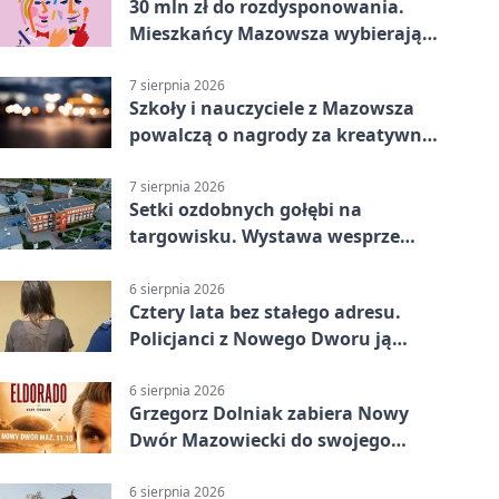
30 mln zł do rozdysponowania.
Mieszkańcy Mazowsza wybierają
projekty
7 sierpnia 2026
Szkoły i nauczyciele z Mazowsza
powalczą o nagrody za kreatywną
edukację
7 sierpnia 2026
Setki ozdobnych gołębi na
targowisku. Wystawa wesprze
Piotra
6 sierpnia 2026
Cztery lata bez stałego adresu.
Policjanci z Nowego Dworu ją
odnaleźli
6 sierpnia 2026
Grzegorz Dolniak zabiera Nowy
Dwór Mazowiecki do swojego
„Eldorado”
6 sierpnia 2026