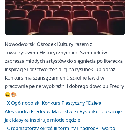
Nowodworski Ośrodek Kultury razem z
Towarzystwem Historycznym im. Szembeków
zaprasza młodych artystów do sięgnięcia po literacką
inspirację i przetworzenia jej na rysunek lub obraz.
Konkurs ma szansę zamienić szkolne ławki w
pracownie pełne wyobraźni i dobrego dowcipu Fredry
😄🎨
X Ogólnopolski Konkurs Plastyczny “Dzieła
Aleksandra Fredry w Malarstwie i Rysunku” pokazuje,
jak klasyka inspiruje młode pędzle
Organizatorzy określili terminy i nagrody - warto