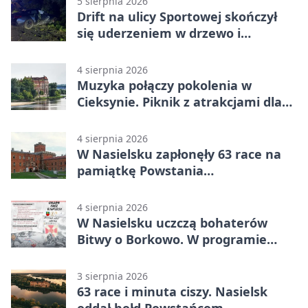
5 sierpnia 2026
Drift na ulicy Sportowej skończył
się uderzeniem w drzewo i
mandatem 6500 zł
4 sierpnia 2026
Muzyka połączy pokolenia w
Cieksynie. Piknik z atrakcjami dla
rodzin
4 sierpnia 2026
W Nasielsku zapłonęły 63 race na
pamiątkę Powstania
Warszawskiego
4 sierpnia 2026
W Nasielsku uczczą bohaterów
Bitwy o Borkowo. W programie
msza i pieśni
3 sierpnia 2026
63 race i minuta ciszy. Nasielsk
oddał hołd Powstańcom