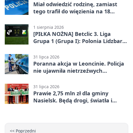
Miał odwiedzić rodzinę, zamiast
tego trafił do więzienia na 18
miesięcy
1 sierpnia 2026
[PIŁKA NOŻNA] Betclic 3. Liga
Grupa 1 (Grupa I): Polonia Lidzbark
Warmiński – Świt Nowy Dwór
Mazowiecki 1:2
31 lipca 2026
Poranna akcja w Leoncinie. Policja
nie ujawniła nietrzeźwych
kierujących
31 lipca 2026
Prawie 2,75 mln zł dla gminy
Nasielsk. Będą drogi, światła i
sprzęt dla OSP
<< Poprzedni