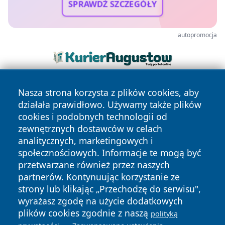
SPRAWDŹ SZCZEGÓŁY
autopromocja
Nasza strona korzysta z plików cookies, aby
działała prawidłowo. Używamy także plików
cookies i podobnych technologii od
zewnętrznych dostawców w celach
analitycznych, marketingowych i
Copyright © 2026 newsynowodworskie.pl Wszystkie prawa
społecznościowych. Informacje te mogą być
zastrzeżone.
przetwarzane również przez naszych
partnerów. Kontynuując korzystanie ze
strony lub klikając „Przechodzę do serwisu",
Polityka
Polityka
News
Autorzy
wyrażasz zgodę na użycie dodatkowych
Prywatności
Cookies
plików cookies zgodnie z naszą
polityką