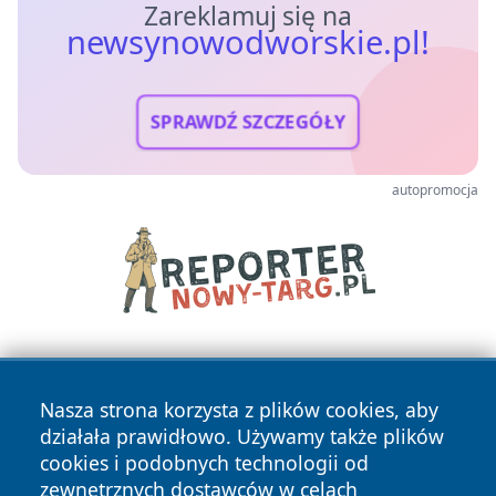
Zareklamuj się na
newsynowodworskie.pl!
SPRAWDŹ SZCZEGÓŁY
autopromocja
Nasza strona korzysta z plików cookies, aby
działała prawidłowo. Używamy także plików
cookies i podobnych technologii od
zewnętrznych dostawców w celach