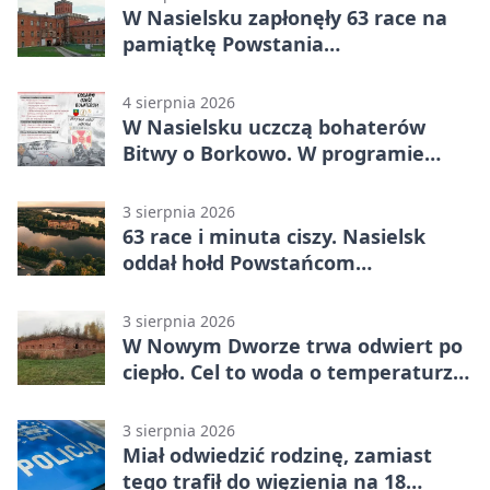
W Nasielsku zapłonęły 63 race na
pamiątkę Powstania
Warszawskiego
4 sierpnia 2026
W Nasielsku uczczą bohaterów
Bitwy o Borkowo. W programie
msza i pieśni
3 sierpnia 2026
63 race i minuta ciszy. Nasielsk
oddał hołd Powstańcom
Warszawskim
3 sierpnia 2026
W Nowym Dworze trwa odwiert po
ciepło. Cel to woda o temperaturze
50°C
3 sierpnia 2026
Miał odwiedzić rodzinę, zamiast
tego trafił do więzienia na 18