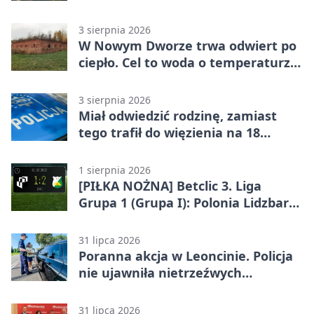
Warszawskim
3 sierpnia 2026
W Nowym Dworze trwa odwiert po
ciepło. Cel to woda o temperaturze
50°C
3 sierpnia 2026
Miał odwiedzić rodzinę, zamiast
tego trafił do więzienia na 18
miesięcy
1 sierpnia 2026
[PIŁKA NOŻNA] Betclic 3. Liga
Grupa 1 (Grupa I): Polonia Lidzbark
Warmiński – Świt Nowy Dwór
Mazowiecki 1:2
31 lipca 2026
Poranna akcja w Leoncinie. Policja
nie ujawniła nietrzeźwych
kierujących
31 lipca 2026