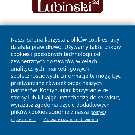
Nasza strona korzysta z plików cookies, aby
działała prawidłowo. Używamy także plików
cookies i podobnych technologii od
zewnętrznych dostawców w celach
Copyright © 2026 newsynowodworskie.pl Wszystkie prawa
analitycznych, marketingowych i
zastrzeżone.
społecznościowych. Informacje te mogą być
przetwarzane również przez naszych
partnerów. Kontynuując korzystanie ze
Polityka
Polityka
News
Autorzy
strony lub klikając „Przechodzę do serwisu",
Prywatności
Cookies
wyrażasz zgodę na użycie dodatkowych
plików cookies zgodnie z naszą
polityką
.
.
prywatności
Zaawansowane ustawienia