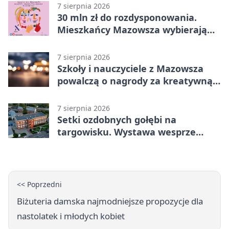
Grupa 1 (Grupa I)
7 sierpnia 2026
30 mln zł do rozdysponowania.
Mieszkańcy Mazowsza wybierają
projekty
7 sierpnia 2026
Szkoły i nauczyciele z Mazowsza
powalczą o nagrody za kreatywną
edukację
7 sierpnia 2026
Setki ozdobnych gołębi na
targowisku. Wystawa wesprze
Piotra
<< Poprzedni
Biżuteria damska najmodniejsze propozycje dla
nastolatek i młodych kobiet