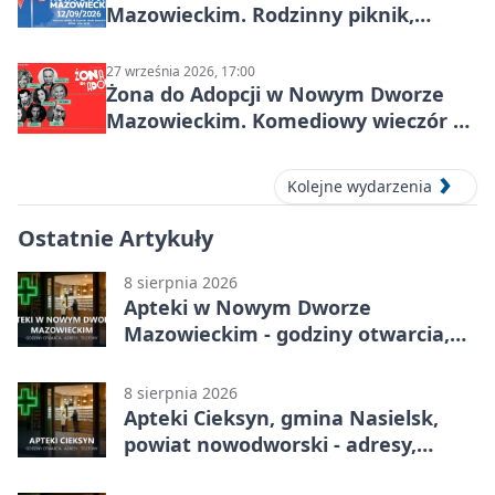
Mazowieckim. Rodzinny piknik,
zdrowie i koncert Kamil Bednarek
27 września 2026, 17:00
Żona do Adopcji w Nowym Dworze
Mazowieckim. Komediowy wieczór w
Kasynie Oficerskim
Kolejne wydarzenia
Ostatnie Artykuły
8 sierpnia 2026
Apteki w Nowym Dworze
Mazowieckim - godziny otwarcia,
dyżury, apteka całodobowa
8 sierpnia 2026
Apteki Cieksyn, gmina Nasielsk,
powiat nowodworski - adresy,
telefony, godziny otwarcia