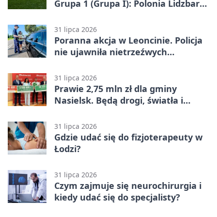
Grupa 1 (Grupa I): Polonia Lidzbark
Warmiński – Świt Nowy Dwór
Mazowiecki 1:2
31 lipca 2026
Poranna akcja w Leoncinie. Policja
nie ujawniła nietrzeźwych
kierujących
31 lipca 2026
Prawie 2,75 mln zł dla gminy
Nasielsk. Będą drogi, światła i
sprzęt dla OSP
31 lipca 2026
Gdzie udać się do fizjoterapeuty w
Łodzi?
31 lipca 2026
Czym zajmuje się neurochirurgia i
kiedy udać się do specjalisty?