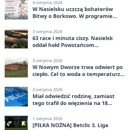
4 sierpnia 2026
W Nasielsku uczczą bohaterów
Bitwy o Borkowo. W programie
msza i pieśni
3 sierpnia 2026
63 race i minuta ciszy. Nasielsk
oddał hołd Powstańcom
Warszawskim
3 sierpnia 2026
W Nowym Dworze trwa odwiert po
ciepło. Cel to woda o temperaturze
50°C
3 sierpnia 2026
Miał odwiedzić rodzinę, zamiast
tego trafił do więzienia na 18
miesięcy
1 sierpnia 2026
[PIŁKA NOŻNA] Betclic 3. Liga