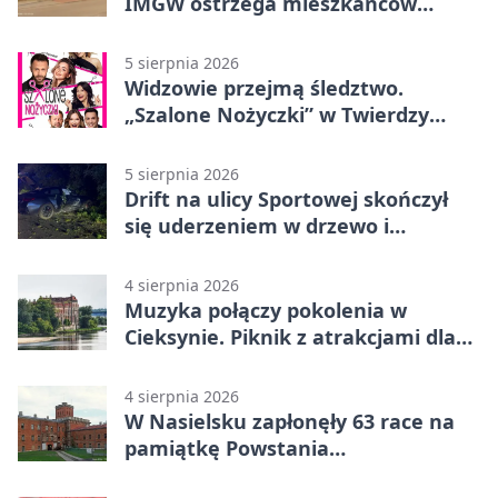
IMGW ostrzega mieszkańców
Nowego Dworu
5 sierpnia 2026
Widzowie przejmą śledztwo.
„Szalone Nożyczki” w Twierdzy
Modlin
5 sierpnia 2026
Drift na ulicy Sportowej skończył
się uderzeniem w drzewo i
mandatem 6500 zł
4 sierpnia 2026
Muzyka połączy pokolenia w
Cieksynie. Piknik z atrakcjami dla
rodzin
4 sierpnia 2026
W Nasielsku zapłonęły 63 race na
pamiątkę Powstania
Warszawskiego