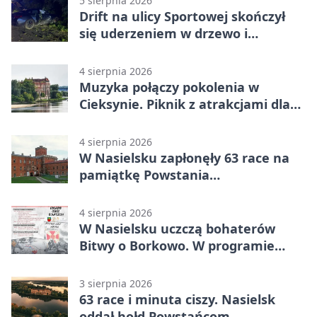
5 sierpnia 2026
Drift na ulicy Sportowej skończył
się uderzeniem w drzewo i
mandatem 6500 zł
4 sierpnia 2026
Muzyka połączy pokolenia w
Cieksynie. Piknik z atrakcjami dla
rodzin
4 sierpnia 2026
W Nasielsku zapłonęły 63 race na
pamiątkę Powstania
Warszawskiego
4 sierpnia 2026
W Nasielsku uczczą bohaterów
Bitwy o Borkowo. W programie
msza i pieśni
3 sierpnia 2026
63 race i minuta ciszy. Nasielsk
oddał hołd Powstańcom