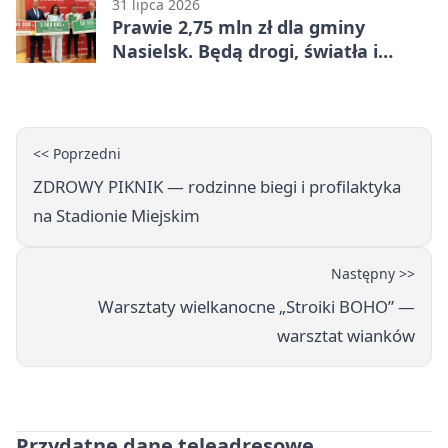
31 lipca 2026
Prawie 2,75 mln zł dla gminy
Nasielsk. Będą drogi, światła i
sprzęt dla OSP
<< Poprzedni
ZDROWY PIKNIK — rodzinne biegi i profilaktyka
na Stadionie Miejskim
Następny >>
Warsztaty wielkanocne „Stroiki BOHO” —
warsztat wianków
Przydatne dane teleadresowe