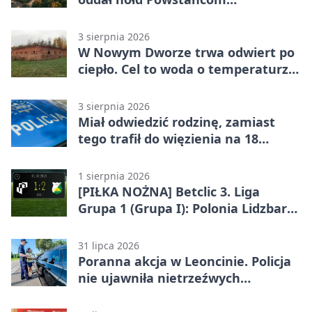
Warszawskim
3 sierpnia 2026
W Nowym Dworze trwa odwiert po
ciepło. Cel to woda o temperaturze
50°C
3 sierpnia 2026
Miał odwiedzić rodzinę, zamiast
tego trafił do więzienia na 18
miesięcy
1 sierpnia 2026
[PIŁKA NOŻNA] Betclic 3. Liga
Grupa 1 (Grupa I): Polonia Lidzbark
Warmiński – Świt Nowy Dwór
Mazowiecki 1:2
31 lipca 2026
Poranna akcja w Leoncinie. Policja
nie ujawniła nietrzeźwych
kierujących