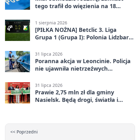
tego trafił do więzienia na 18
miesięcy
1 sierpnia 2026
[PIŁKA NOŻNA] Betclic 3. Liga
Grupa 1 (Grupa I): Polonia Lidzbark
Warmiński – Świt Nowy Dwór
Mazowiecki 1:2
31 lipca 2026
Poranna akcja w Leoncinie. Policja
nie ujawniła nietrzeźwych
kierujących
31 lipca 2026
Prawie 2,75 mln zł dla gminy
Nasielsk. Będą drogi, światła i
sprzęt dla OSP
<< Poprzedni