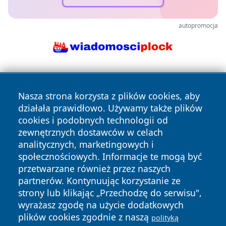
autopromocja
Nasza strona korzysta z plików cookies, aby
działała prawidłowo. Używamy także plików
cookies i podobnych technologii od
zewnętrznych dostawców w celach
Copyright © 2026 newsynowodworskie.pl Wszystkie prawa
analitycznych, marketingowych i
zastrzeżone.
społecznościowych. Informacje te mogą być
przetwarzane również przez naszych
partnerów. Kontynuując korzystanie ze
Polityka
Polityka
News
Autorzy
strony lub klikając „Przechodzę do serwisu",
Prywatności
Cookies
wyrażasz zgodę na użycie dodatkowych
plików cookies zgodnie z naszą
polityką