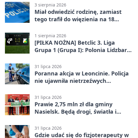
3 sierpnia 2026
Miał odwiedzić rodzinę, zamiast
tego trafił do więzienia na 18
miesięcy
1 sierpnia 2026
[PIŁKA NOŻNA] Betclic 3. Liga
Grupa 1 (Grupa I): Polonia Lidzbark
Warmiński – Świt Nowy Dwór
Mazowiecki 1:2
31 lipca 2026
Poranna akcja w Leoncinie. Policja
nie ujawniła nietrzeźwych
kierujących
31 lipca 2026
Prawie 2,75 mln zł dla gminy
Nasielsk. Będą drogi, światła i
sprzęt dla OSP
31 lipca 2026
Gdzie udać się do fizjoterapeuty w