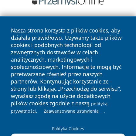
Nasza strona korzysta z plików cookies, aby
działała prawidłowo. Używamy także plików
cookies i podobnych technologii od
zewnętrznych dostawców w celach
Copyright © 2026 newsynowodworskie.pl Wszystkie prawa
analitycznych, marketingowych i
zastrzeżone.
społecznościowych. Informacje te mogą być
przetwarzane również przez naszych
partnerów. Kontynuując korzystanie ze
Polityka
Polityka
News
Autorzy
strony lub klikając „Przechodzę do serwisu",
Prywatności
Cookies
wyrażasz zgodę na użycie dodatkowych
plików cookies zgodnie z naszą
polityką
.
.
prywatności
Zaawansowane ustawienia
Polityka Cookies