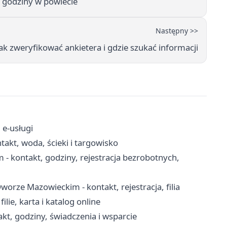
i godziny w powiecie
Następny >>
k zweryfikować ankietera i gdzie szukać informacji
 e-usługi
akt, woda, ścieki i targowisko
kontakt, godziny, rejestracja bezrobotnych,
ze Mazowieckim - kontakt, rejestracja, filia
lie, karta i katalog online
t, godziny, świadczenia i wsparcie