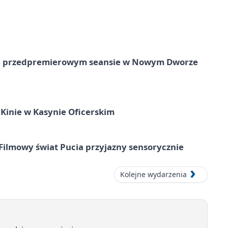
e na przedpremierowym seansie w Nowym Dworze
Kinie w Kasynie Oficerskim
Filmowy świat Pucia przyjazny sensorycznie
Kolejne wydarzenia