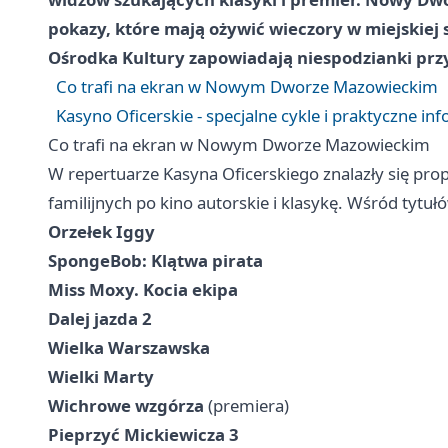
pokazy, które mają ożywić wieczory w miejskiej
Ośrodka Kultury zapowiadają niespodzianki prz
Co trafi na ekran w Nowym Dworze Mazowieckim
Kasyno Oficerskie - specjalne cykle i praktyczne in
Co trafi na ekran w Nowym Dworze Mazowieckim
W repertuarze Kasyna Oficerskiego znalazły się pr
familijnych po kino autorskie i klasykę. Wśród tyt
Orzełek Iggy
SpongeBob: Klątwa pirata
Miss Moxy. Kocia ekipa
Dalej jazda 2
Wielka Warszawska
Wielki Marty
Wichrowe wzgórza
(premiera)
Pieprzyć Mickiewicza 3