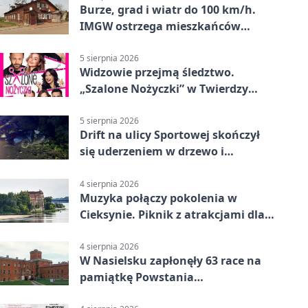
Burze, grad i wiatr do 100 km/h.
IMGW ostrzega mieszkańców
Nowego Dworu
5 sierpnia 2026
Widzowie przejmą śledztwo.
„Szalone Nożyczki” w Twierdzy
Modlin
5 sierpnia 2026
Drift na ulicy Sportowej skończył
się uderzeniem w drzewo i
mandatem 6500 zł
4 sierpnia 2026
Muzyka połączy pokolenia w
Cieksynie. Piknik z atrakcjami dla
rodzin
4 sierpnia 2026
W Nasielsku zapłonęły 63 race na
pamiątkę Powstania
Warszawskiego