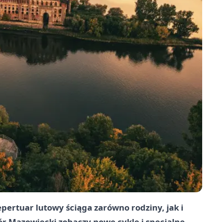
pertuar lutowy ściąga zarówno rodziny, jak i
r Mazowiecki zobaczy nowe cykle i specjalne