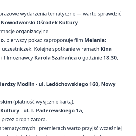
dnorazowe wydarzenia tematyczne — warto sprawdzić
a
Nowodworski Ośrodek Kultury
.
ormacje organizacyjne
no
, pierwszy pokaz zaproponuje film
Melania
;
a uczestniczek. Kolejne spotkanie w ramach
Kina
y i filmoznawcy
Karola Szafrańca
o godzinie
18.30
,
ierdzy Modlin
-
ul. Ledóchowskiego 160, Nowy
rskim
(płatność wyłącznie kartą),
Kultury
-
ul. I. Paderewskiego 1a
,
 przez organizatora.
tematycznych i premierach warto przyjść wcześniej