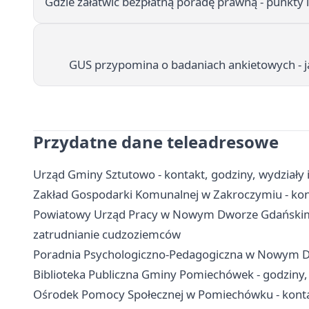
Gdzie załatwić bezpłatną poradę prawną - punkty 
GUS przypomina o badaniach ankietowych - ja
Przydatne dane teleadresowe
Urząd Gminy Sztutowo - kontakt, godziny, wydziały i
Zakład Gospodarki Komunalnej w Zakroczymiu - kont
Powiatowy Urząd Pracy w Nowym Dworze Gdańskim - 
zatrudnianie cudzoziemców
Poradnia Psychologiczno-Pedagogiczna w Nowym Dwor
Biblioteka Publiczna Gminy Pomiechówek - godziny, fi
Ośrodek Pomocy Społecznej w Pomiechówku - kontak