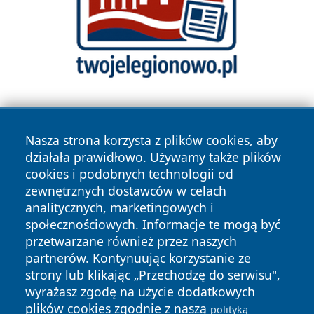
Nasza strona korzysta z plików cookies, aby
działała prawidłowo. Używamy także plików
cookies i podobnych technologii od
zewnętrznych dostawców w celach
Copyright © 2026 newsynowodworskie.pl Wszystkie prawa
analitycznych, marketingowych i
zastrzeżone.
społecznościowych. Informacje te mogą być
przetwarzane również przez naszych
partnerów. Kontynuując korzystanie ze
Polityka
Polityka
News
Autorzy
strony lub klikając „Przechodzę do serwisu",
Prywatności
Cookies
wyrażasz zgodę na użycie dodatkowych
plików cookies zgodnie z naszą
polityką