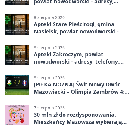
powiat nowodworski - adresy,
telefony, godziny otwarcia
8 sierpnia 2026
Apteki Stare Pieścirogi, gmina
Nasielsk, powiat nowodworski -
adresy, telefony, godziny otwarcia
8 sierpnia 2026
Apteki Zakroczym, powiat
nowodworski - adresy, telefony,
godziny otwarcia
8 sierpnia 2026
[PIŁKA NOŻNA] Świt Nowy Dwór
Mazowiecki – Olimpia Zambrów 4:0
– efektowny start w Betclic 3. Liga
Grupa 1 (Grupa I)
7 sierpnia 2026
30 mln zł do rozdysponowania.
Mieszkańcy Mazowsza wybierają
projekty