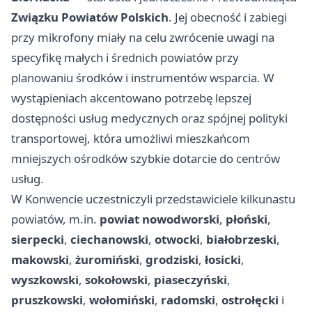
Związku Powiatów Polskich
. Jej obecność i zabiegi
przy mikrofony miały na celu zwrócenie uwagi na
specyfikę małych i średnich powiatów przy
planowaniu środków i instrumentów wsparcia. W
wystąpieniach akcentowano potrzebę lepszej
dostępności usług medycznych oraz spójnej polityki
transportowej, która umożliwi mieszkańcom
mniejszych ośrodków szybkie dotarcie do centrów
usług.
W Konwencie uczestniczyli przedstawiciele kilkunastu
powiatów, m.in.
powiat nowodworski
,
płoński
,
sierpecki
,
ciechanowski
,
otwocki
,
białobrzeski
,
makowski
,
żuromiński
,
grodziski
,
łosicki
,
wyszkowski
,
sokołowski
,
piaseczyński
,
pruszkowski
,
wołomiński
,
radomski
,
ostrołęcki
i