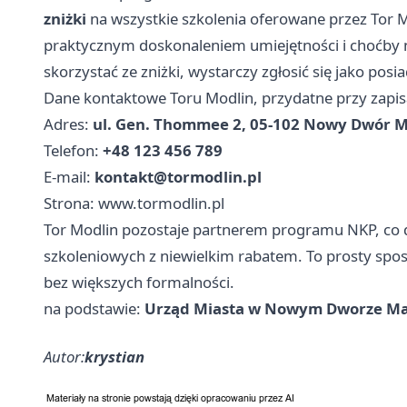
zniżki
na wszystkie szkolenia oferowane przez Tor M
praktycznym doskonaleniem umiejętności i choćby 
skorzystać ze zniżki, wystarczy zgłosić się jako pos
Dane kontaktowe Toru Modlin, przydatne przy zapisa
Adres:
ul. Gen. Thommee 2, 05-102 Nowy Dwór 
Telefon:
+48 123 456 789
E-mail:
kontakt@tormodlin.pl
Strona: www.tormodlin.pl
Tor Modlin pozostaje partnerem programu NKP, co d
szkoleniowych z niewielkim rabatem. To prosty spo
bez większych formalności.
na podstawie:
Urząd Miasta w Nowym Dworze M
Autor:
krystian