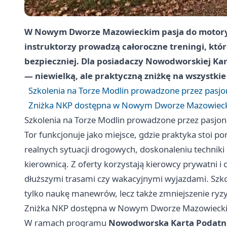
W Nowym Dworze Mazowieckim pasja do motoryzac
instruktorzy prowadzą całoroczne treningi, któ
bezpieczniej. Dla posiadaczy Nowodworskiej K
— niewielką, ale praktyczną zniżkę na wszystkie
Szkolenia na Torze Modlin prowadzone przez pasj
Zniżka NKP dostępna w Nowym Dworze Mazowiec
Szkolenia na Torze Modlin prowadzone przez pasjo
Tor funkcjonuje jako miejsce, gdzie praktyka stoi po
realnych sytuacji drogowych, doskonaleniu technik
kierownicą. Z oferty korzystają kierowcy prywatni 
dłuższymi trasami czy wakacyjnymi wyjazdami. Szkole
tylko naukę manewrów, lecz także zmniejszenie r
Zniżka NKP dostępna w Nowym Dworze Mazowieck
W ramach programu
Nowodworska Karta Podatn