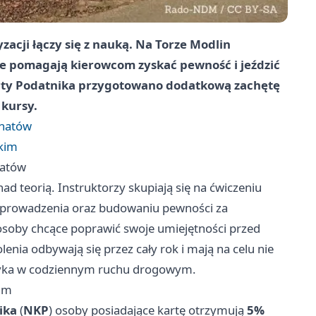
ji łączy się z nauką. Na Torze Modlin
re pomagają kierowcom zyskać pewność i jeździć
arty Podatnika przygotowano dodatkową zachętę
 kursy.
onatów
kim
natów
nad teorią. Instruktorzy skupiają się na ćwiczeniu
i prowadzenia oraz budowaniu pewności za
i osoby chcące poprawić swoje umiejętności przed
nia odbywają się przez cały rok i mają na celu nie
yzyka w codziennym ruchu drogowym.
im
ika
(
NKP
) osoby posiadające kartę otrzymują
5%