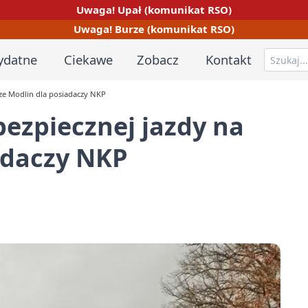
Uwaga! Upał (komunikat RSO)
Uwaga! Burze (komunikat RSO)
ydatne
Ciekawe
Zobacz
Kontakt
rze Modlin dla posiadaczy NKP
bezpiecznej jazdy na
adaczy NKP