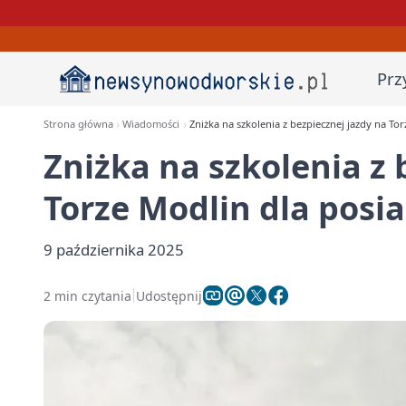
Prz
Strona główna
Wiadomości
Zniżka na szkolenia z bezpiecznej jazdy na To
Zniżka na szkolenia z 
Torze Modlin dla posi
9 października 2025
2 min czytania
Udostępnij