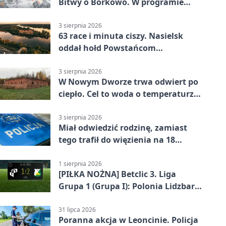
Bitwy o Borkowo. W programie
msza i pieśni
3 sierpnia 2026
63 race i minuta ciszy. Nasielsk
oddał hołd Powstańcom
Warszawskim
3 sierpnia 2026
W Nowym Dworze trwa odwiert po
ciepło. Cel to woda o temperaturze
50°C
3 sierpnia 2026
Miał odwiedzić rodzinę, zamiast
tego trafił do więzienia na 18
miesięcy
1 sierpnia 2026
[PIŁKA NOŻNA] Betclic 3. Liga
Grupa 1 (Grupa I): Polonia Lidzbark
Warmiński – Świt Nowy Dwór
Mazowiecki 1:2
31 lipca 2026
Poranna akcja w Leoncinie. Policja