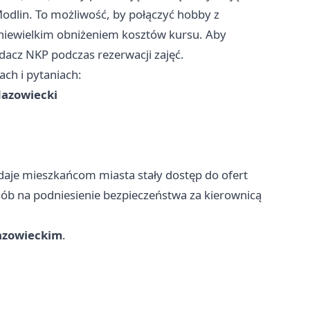
odlin. To możliwość, by połączyć hobby z
niewielkim obniżeniem kosztów kursu. Aby
iadacz NKP podczas rezerwacji zajęć.
ch i pytaniach:
Mazowiecki
aje mieszkańcom miasta stały dostęp do ofert
sób na podniesienie bezpieczeństwa za kierownicą
azowieckim
.