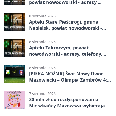
powiat nowodworski - adresy,
telefony, godziny otwarcia
8 sierpnia 2026
Apteki Stare Pieścirogi, gmina
Nasielsk, powiat nowodworski -
adresy, telefony, godziny otwarcia
8 sierpnia 2026
Apteki Zakroczym, powiat
nowodworski - adresy, telefony,
godziny otwarcia
8 sierpnia 2026
[PIŁKA NOŻNA] Świt Nowy Dwór
Mazowiecki – Olimpia Zambrów 4:0
– efektowny start w Betclic 3. Liga
Grupa 1 (Grupa I)
7 sierpnia 2026
30 mln zł do rozdysponowania.
Mieszkańcy Mazowsza wybierają
projekty