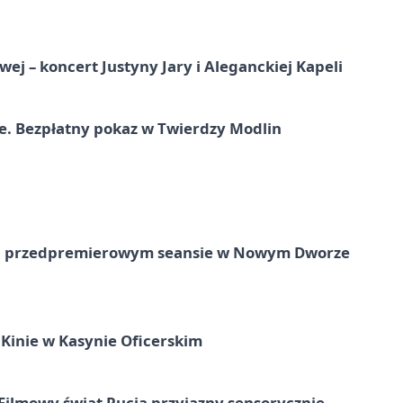
j – koncert Justyny Jary i Aleganckiej Kapeli
e. Bezpłatny pokaz w Twierdzy Modlin
e na przedpremierowym seansie w Nowym Dworze
Kinie w Kasynie Oficerskim
Filmowy świat Pucia przyjazny sensorycznie