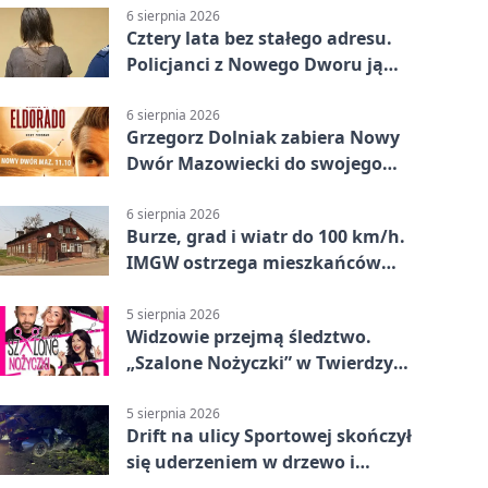
6 sierpnia 2026
Cztery lata bez stałego adresu.
Policjanci z Nowego Dworu ją
odnaleźli
6 sierpnia 2026
Grzegorz Dolniak zabiera Nowy
Dwór Mazowiecki do swojego
„Eldorado”
6 sierpnia 2026
Burze, grad i wiatr do 100 km/h.
IMGW ostrzega mieszkańców
Nowego Dworu
5 sierpnia 2026
Widzowie przejmą śledztwo.
„Szalone Nożyczki” w Twierdzy
Modlin
5 sierpnia 2026
Drift na ulicy Sportowej skończył
się uderzeniem w drzewo i
mandatem 6500 zł