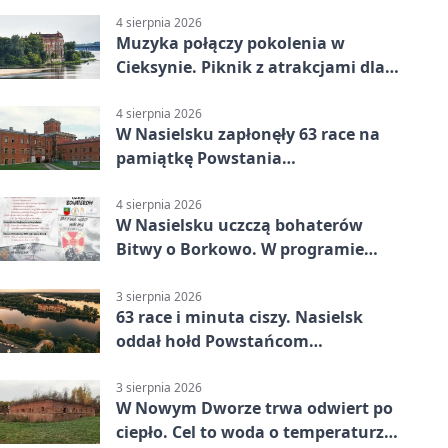
4 sierpnia 2026
Muzyka połączy pokolenia w
Cieksynie. Piknik z atrakcjami dla
rodzin
4 sierpnia 2026
W Nasielsku zapłonęły 63 race na
pamiątkę Powstania
Warszawskiego
4 sierpnia 2026
W Nasielsku uczczą bohaterów
Bitwy o Borkowo. W programie
msza i pieśni
3 sierpnia 2026
63 race i minuta ciszy. Nasielsk
oddał hołd Powstańcom
Warszawskim
3 sierpnia 2026
W Nowym Dworze trwa odwiert po
ciepło. Cel to woda o temperaturze