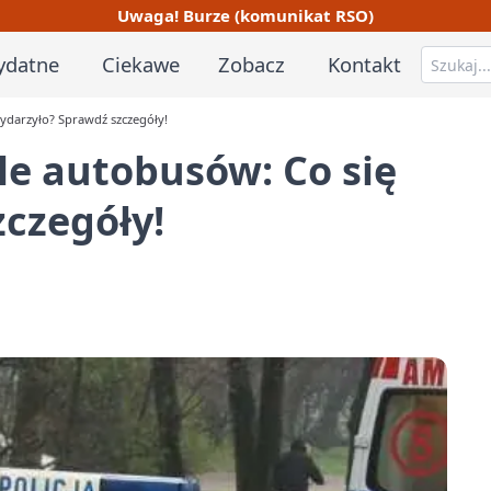
Uwaga! Burze (komunikat RSO)
ydatne
Ciekawe
Zobacz
Kontakt
darzyło? Sprawdź szczegóły!
e autobusów: Co się
czegóły!