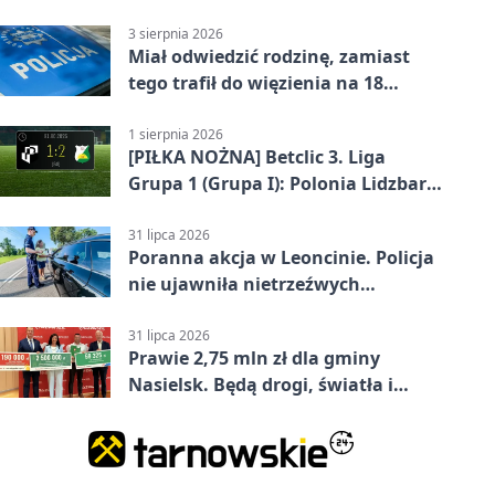
50°C
3 sierpnia 2026
Miał odwiedzić rodzinę, zamiast
tego trafił do więzienia na 18
miesięcy
1 sierpnia 2026
[PIŁKA NOŻNA] Betclic 3. Liga
Grupa 1 (Grupa I): Polonia Lidzbark
Warmiński – Świt Nowy Dwór
Mazowiecki 1:2
31 lipca 2026
Poranna akcja w Leoncinie. Policja
nie ujawniła nietrzeźwych
kierujących
31 lipca 2026
Prawie 2,75 mln zł dla gminy
Nasielsk. Będą drogi, światła i
sprzęt dla OSP