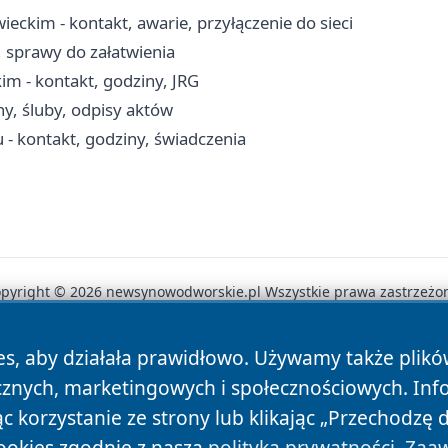
ckim - kontakt, awarie, przyłączenie do sieci
, sprawy do załatwienia
- kontakt, godziny, JRG
ny, śluby, odpisy aktów
 kontakt, godziny, świadczenia
pyright © 2026 newsynowodworskie.pl Wszystkie prawa zastrzeżo
es, aby działała prawidłowo. Używamy także plik
News
Autorzy
Polityka Prywatności
Polityka Cookie
cznych, marketingowych i społecznościowych. Inf
 korzystanie ze strony lub klikając „Przechodzę 
ookies zgodnie z naszą
polityką prywatności
.
Zaaw