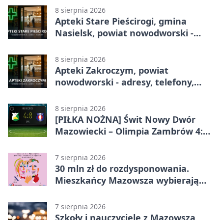
8 sierpnia 2026
Apteki Stare Pieścirogi, gmina
Nasielsk, powiat nowodworski -
adresy, telefony, godziny otwarcia
8 sierpnia 2026
Apteki Zakroczym, powiat
nowodworski - adresy, telefony,
godziny otwarcia
8 sierpnia 2026
[PIŁKA NOŻNA] Świt Nowy Dwór
Mazowiecki – Olimpia Zambrów 4:0
– efektowny start w Betclic 3. Liga
Grupa 1 (Grupa I)
7 sierpnia 2026
30 mln zł do rozdysponowania.
Mieszkańcy Mazowsza wybierają
projekty
7 sierpnia 2026
Szkoły i nauczyciele z Mazowsza