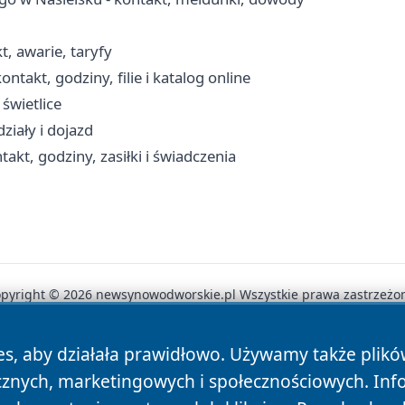
, awarie, taryfy
akt, godziny, filie i katalog online
świetlice
ziały i dojazd
kt, godziny, zasiłki i świadczenia
pyright © 2026 newsynowodworskie.pl Wszystkie prawa zastrzeżo
es, aby działała prawidłowo. Używamy także plik
News
Autorzy
Polityka Prywatności
Polityka Cookie
cznych, marketingowych i społecznościowych. Inf