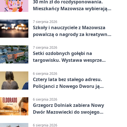
30 mln zł do rozdysponowania.
Mieszkańcy Mazowsza wybierają
projekty
7 sierpnia 2026
Szkoły i nauczyciele z Mazowsza
powalczą o nagrody za kreatywną
edukację
7 sierpnia 2026
Setki ozdobnych gołębi na
targowisku. Wystawa wesprze
Piotra
6 sierpnia 2026
Cztery lata bez stałego adresu.
Policjanci z Nowego Dworu ją
odnaleźli
6 sierpnia 2026
Grzegorz Dolniak zabiera Nowy
Dwór Mazowiecki do swojego
„Eldorado”
6 sierpnia 2026