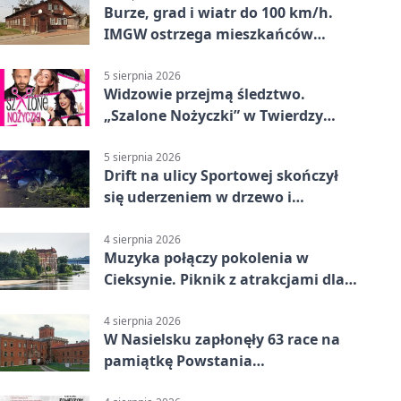
Burze, grad i wiatr do 100 km/h.
IMGW ostrzega mieszkańców
Nowego Dworu
5 sierpnia 2026
Widzowie przejmą śledztwo.
„Szalone Nożyczki” w Twierdzy
Modlin
5 sierpnia 2026
Drift na ulicy Sportowej skończył
się uderzeniem w drzewo i
mandatem 6500 zł
4 sierpnia 2026
Muzyka połączy pokolenia w
Cieksynie. Piknik z atrakcjami dla
rodzin
4 sierpnia 2026
W Nasielsku zapłonęły 63 race na
pamiątkę Powstania
Warszawskiego