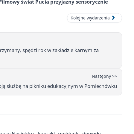
Filmowy świat Pucia przyjazny sensorycznie
Kolejne wydarzenia
zymany, spędzi rok w zakładzie karnym za
Następny >>
woją służbę na pikniku edukacyjnym w Pomiechówku
go w Nasielsku - kontakt, meldunki, dowody