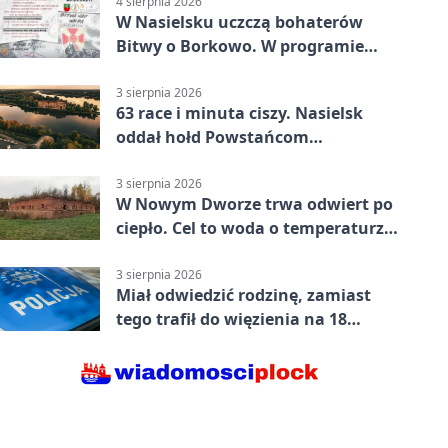
4 sierpnia 2026
W Nasielsku uczczą bohaterów
Bitwy o Borkowo. W programie
msza i pieśni
3 sierpnia 2026
63 race i minuta ciszy. Nasielsk
oddał hołd Powstańcom
Warszawskim
3 sierpnia 2026
W Nowym Dworze trwa odwiert po
ciepło. Cel to woda o temperaturze
50°C
3 sierpnia 2026
Miał odwiedzić rodzinę, zamiast
tego trafił do więzienia na 18
miesięcy