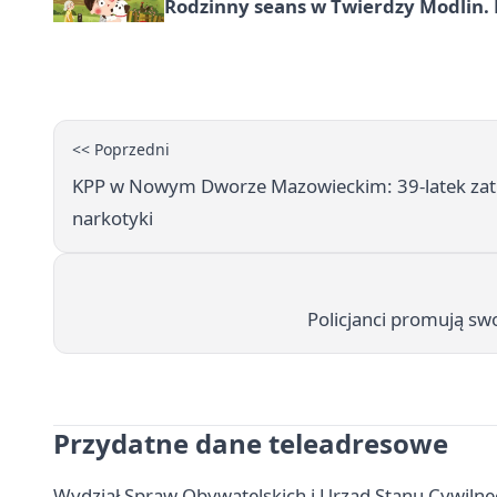
Rodzinny seans w Twierdzy Modlin. 
<< Poprzedni
KPP w Nowym Dworze Mazowieckim: 39-latek zatr
narkotyki
Policjanci promują s
Przydatne dane teleadresowe
Wydział Spraw Obywatelskich i Urząd Stanu Cywilne