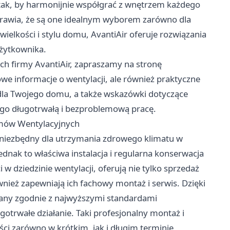
tak, by harmonijnie współgrać z wnętrzem każdego
 sprawia, że są one idealnym wyborem zarówno dla
wielkości i stylu domu, AvantiAir oferuje rozwiązania
żytkownika.
ch firmy AvantiAir, zapraszamy na stronę
owe informacje o wentylacji, ale również praktyczne
dla Twojego domu, a także wskazówki dotyczące
ego długotrwałą i bezproblemową pracę.
emów Wentylacyjnych
 niezbędny dla utrzymania zdrowego klimatu w
nak to właściwa instalacja i regularna konserwacja
 w dziedzinie wentylacji, oferują nie tylko sprzedaż
ież zapewniają ich fachowy montaż i serwis. Dzięki
any zgodnie z najwyższymi standardami
otrwałe działanie. Taki profesjonalny montaż i
ści zarówno w krótkim, jak i długim terminie,