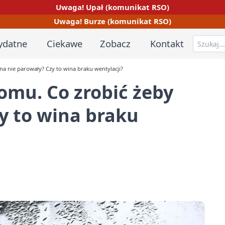
Uwaga! Upał (komunikat RSO)
Uwaga! Burze (komunikat RSO)
ydatne
Ciekawe
Zobacz
Kontakt
 nie parowały? Czy to wina braku wentylacji?
mu. Co zrobić żeby
y to wina braku