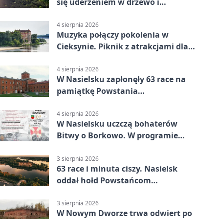
się uderzeniem w drzewo i
mandatem 6500 zł
4 sierpnia 2026
Muzyka połączy pokolenia w
Cieksynie. Piknik z atrakcjami dla
rodzin
4 sierpnia 2026
W Nasielsku zapłonęły 63 race na
pamiątkę Powstania
Warszawskiego
4 sierpnia 2026
W Nasielsku uczczą bohaterów
Bitwy o Borkowo. W programie
msza i pieśni
3 sierpnia 2026
63 race i minuta ciszy. Nasielsk
oddał hołd Powstańcom
Warszawskim
3 sierpnia 2026
W Nowym Dworze trwa odwiert po