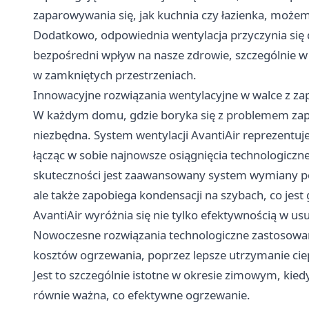
zaparowywania się, jak kuchnia czy łazienka, możem
Dodatkowo, odpowiednia wentylacja przyczynia się
bezpośredni wpływ na nasze zdrowie, szczególnie w
w zamkniętych przestrzeniach.
Innowacyjne rozwiązania wentylacyjne w walce z 
W każdym domu, gdzie boryka się z problemem zapa
niezbędna. System wentylacji AvantiAir reprezentuj
łącząc w sobie najnowsze osiągnięcia technologiczn
skuteczności jest zaawansowany system wymiany pow
ale także zapobiega kondensacji na szybach, co jes
AvantiAir wyróżnia się nie tylko efektywnością w us
Nowoczesne rozwiązania technologiczne zastosowan
kosztów ogrzewania, poprzez lepsze utrzymanie ciep
Jest to szczególnie istotne w okresie zimowym, kie
równie ważna, co efektywne ogrzewanie.