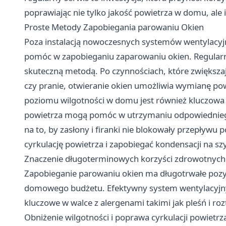
poprawiając nie tylko jakość powietrza w domu, ale 
Proste Metody Zapobiegania parowaniu Okien
Poza instalacją nowoczesnych systemów wentylacyjny
pomóc w zapobieganiu zaparowaniu okien. Regularn
skuteczną metodą. Po czynnościach, które zwiększają
czy pranie, otwieranie okien umożliwia wymianę powi
poziomu wilgotności w domu jest również kluczowa u
powietrza mogą pomóc w utrzymaniu odpowiedniego
na to, by zasłony i firanki nie blokowały przepływ
cyrkulację powietrza i zapobiegać kondensacji na sz
Znaczenie długoterminowych korzyści zdrowotnych
Zapobieganie parowaniu okien ma długotrwałe pozyt
domowego budżetu. Efektywny system wentylacyjny,
kluczowe w walce z alergenami takimi jak pleśń i ro
Obniżenie wilgotności i poprawa cyrkulacji powietrz