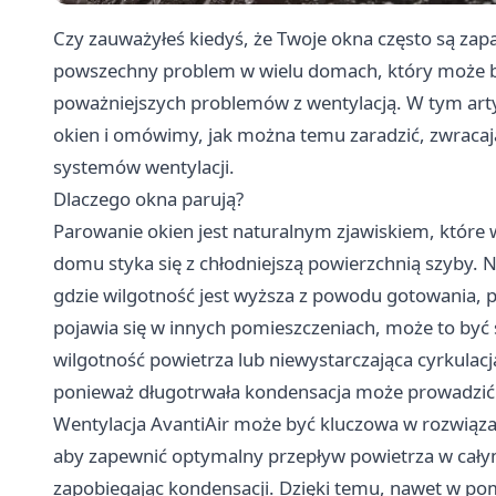
Czy zauważyłeś kiedyś, że Twoje okna często są zap
powszechny problem w wielu domach, który może być 
poważniejszych problemów z wentylacją. W tym ar
okien i omówimy, jak można temu zaradzić, zwraca
systemów wentylacji.
Dlaczego okna parują?
Parowanie okien jest naturalnym zjawiskiem, które 
domu styka się z chłodniejszą powierzchnią szyby. N
gdzie wilgotność jest wyższa z powodu gotowania, pry
pojawia się w innych pomieszczeniach, może to być
wilgotność powietrza lub niewystarczająca cyrkulacja
ponieważ długotrwała kondensacja może prowadzić 
Wentylacja AvantiAir
może być kluczowa w rozwiąza
aby zapewnić optymalny przepływ powietrza w cały
zapobiegając kondensacji. Dzięki temu, nawet w pom