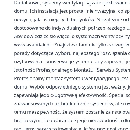
Dodatkowo, systemy wentylacji są zaprojektowane 
domu. Ich instalacja jest prosta i nieinwazyjna, co
nowych, jak i istniejących budynków. Niezależnie od 
dostosowane do indywidualnych potrzeb każdego u
Aby dowiedzieć się więcej o systemach wentylacyjny
www.avantiair.pl
. Znajdziesz tam nie tylko szczegół
porady dotyczące wyboru najlepszego rozwiązania 
użytkowania i konserwacji systemu, aby zapewnić j
Istotność Profesjonalnego Montażu i Serwisu Syst
Profesjonalny montaż systemu wentylacyjnego jest
domu. Wybór odpowiedniego systemu jest ważny, jed
zapewniają jego długotrwałą efektywność. Specjaliści
zaawansowanych technologicznie systemów, ale równ
temu masz pewność, że system zostanie zainstalow
branżowymi, co gwarantuje jego niezawodność i dług
regularny serwis to inwestycja, która przynosi korzy