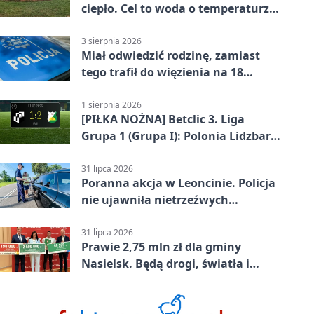
ciepło. Cel to woda o temperaturze
50°C
3 sierpnia 2026
Miał odwiedzić rodzinę, zamiast
tego trafił do więzienia na 18
miesięcy
1 sierpnia 2026
[PIŁKA NOŻNA] Betclic 3. Liga
Grupa 1 (Grupa I): Polonia Lidzbark
Warmiński – Świt Nowy Dwór
Mazowiecki 1:2
31 lipca 2026
Poranna akcja w Leoncinie. Policja
nie ujawniła nietrzeźwych
kierujących
31 lipca 2026
Prawie 2,75 mln zł dla gminy
Nasielsk. Będą drogi, światła i
sprzęt dla OSP