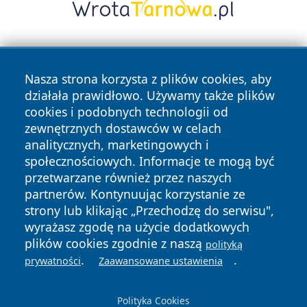
Nasza strona korzysta z plików cookies, aby
działała prawidłowo. Używamy także plików
cookies i podobnych technologii od
zewnętrznych dostawców w celach
Copyright © 2026 newsynowodworskie.pl Wszystkie prawa
analitycznych, marketingowych i
zastrzeżone.
społecznościowych. Informacje te mogą być
przetwarzane również przez naszych
partnerów. Kontynuując korzystanie ze
Polityka
Polityka
News
Autorzy
strony lub klikając „Przechodzę do serwisu",
Prywatności
Cookies
wyrażasz zgodę na użycie dodatkowych
plików cookies zgodnie z naszą
polityką
.
.
prywatności
Zaawansowane ustawienia
Polityka Cookies