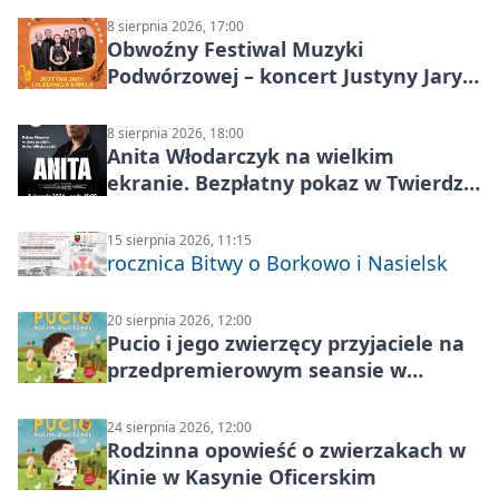
8 sierpnia 2026, 17:00
Obwoźny Festiwal Muzyki
Podwórzowej – koncert Justyny Jary i
Aleganckiej Kapeli
8 sierpnia 2026, 18:00
Anita Włodarczyk na wielkim
ekranie. Bezpłatny pokaz w Twierdzy
Modlin
15 sierpnia 2026, 11:15
rocznica Bitwy o Borkowo i Nasielsk
20 sierpnia 2026, 12:00
Pucio i jego zwierzęcy przyjaciele na
przedpremierowym seansie w
Nowym Dworze Mazowieckim
24 sierpnia 2026, 12:00
Rodzinna opowieść o zwierzakach w
Kinie w Kasynie Oficerskim