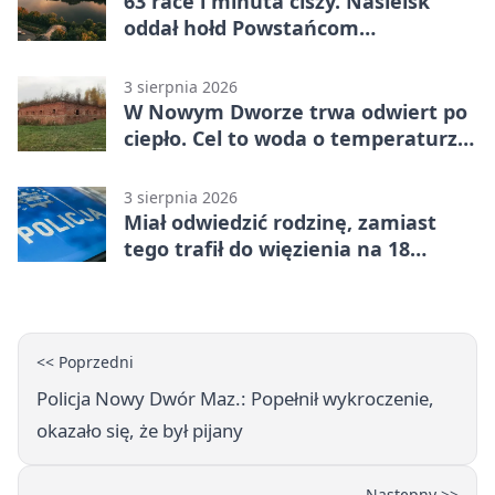
63 race i minuta ciszy. Nasielsk
oddał hołd Powstańcom
Warszawskim
3 sierpnia 2026
W Nowym Dworze trwa odwiert po
ciepło. Cel to woda o temperaturze
50°C
3 sierpnia 2026
Miał odwiedzić rodzinę, zamiast
tego trafił do więzienia na 18
miesięcy
<< Poprzedni
Policja Nowy Dwór Maz.: Popełnił wykroczenie,
okazało się, że był pijany
Następny >>