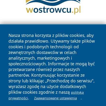
Nasza strona korzysta z plików cookies, aby
działała prawidłowo. Używamy także plików
cookies i podobnych technologii od
zewnętrznych dostawców w celach
Copyright © 2026 newsynowodworskie.pl Wszystkie prawa
analitycznych, marketingowych i
zastrzeżone.
społecznościowych. Informacje te mogą być
przetwarzane również przez naszych
partnerów. Kontynuując korzystanie ze
Polityka
Polityka
News
Autorzy
strony lub klikając „Przechodzę do serwisu",
Prywatności
Cookies
wyrażasz zgodę na użycie dodatkowych
plików cookies zgodnie z naszą
polityką
.
.
prywatności
Zaawansowane ustawienia