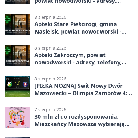
powiat nowodworski - adresy,
telefony, godziny otwarcia
8 sierpnia 2026
Apteki Stare Pieścirogi, gmina
Nasielsk, powiat nowodworski -
adresy, telefony, godziny otwarcia
8 sierpnia 2026
Apteki Zakroczym, powiat
nowodworski - adresy, telefony,
godziny otwarcia
8 sierpnia 2026
[PIŁKA NOŻNA] Świt Nowy Dwór
Mazowiecki – Olimpia Zambrów 4:0
– efektowny start w Betclic 3. Liga
Grupa 1 (Grupa I)
7 sierpnia 2026
30 mln zł do rozdysponowania.
Mieszkańcy Mazowsza wybierają
projekty