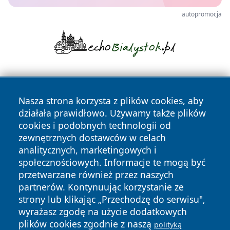
autopromocja
Nasza strona korzysta z plików cookies, aby
działała prawidłowo. Używamy także plików
cookies i podobnych technologii od
zewnętrznych dostawców w celach
Copyright © 2026 newsynowodworskie.pl Wszystkie prawa
analitycznych, marketingowych i
zastrzeżone.
społecznościowych. Informacje te mogą być
przetwarzane również przez naszych
partnerów. Kontynuując korzystanie ze
Polityka
Polityka
News
Autorzy
strony lub klikając „Przechodzę do serwisu",
Prywatności
Cookies
wyrażasz zgodę na użycie dodatkowych
plików cookies zgodnie z naszą
polityką