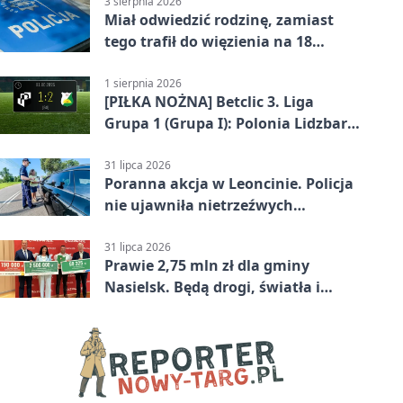
3 sierpnia 2026
Miał odwiedzić rodzinę, zamiast
tego trafił do więzienia na 18
miesięcy
1 sierpnia 2026
[PIŁKA NOŻNA] Betclic 3. Liga
Grupa 1 (Grupa I): Polonia Lidzbark
Warmiński – Świt Nowy Dwór
Mazowiecki 1:2
31 lipca 2026
Poranna akcja w Leoncinie. Policja
nie ujawniła nietrzeźwych
kierujących
31 lipca 2026
Prawie 2,75 mln zł dla gminy
Nasielsk. Będą drogi, światła i
sprzęt dla OSP