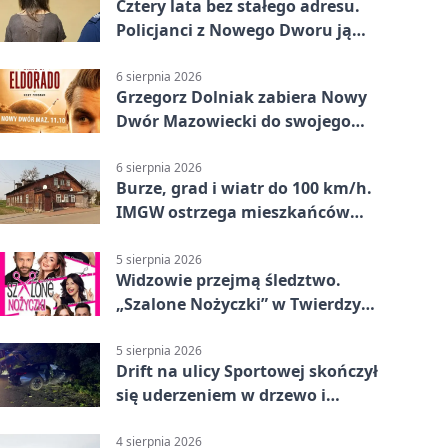
Cztery lata bez stałego adresu.
Policjanci z Nowego Dworu ją
odnaleźli
6 sierpnia 2026
Grzegorz Dolniak zabiera Nowy
Dwór Mazowiecki do swojego
„Eldorado”
6 sierpnia 2026
Burze, grad i wiatr do 100 km/h.
IMGW ostrzega mieszkańców
Nowego Dworu
5 sierpnia 2026
Widzowie przejmą śledztwo.
„Szalone Nożyczki” w Twierdzy
Modlin
5 sierpnia 2026
Drift na ulicy Sportowej skończył
się uderzeniem w drzewo i
mandatem 6500 zł
4 sierpnia 2026