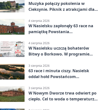
Muzyka połączy pokolenia w
Cieksynie. Piknik z atrakcjami dla
rodzin
4 sierpnia 2026
W Nasielsku zapłonęły 63 race na
pamiątkę Powstania
Warszawskiego
4 sierpnia 2026
W Nasielsku uczczą bohaterów
Bitwy o Borkowo. W programie
msza i pieśni
3 sierpnia 2026
63 race i minuta ciszy. Nasielsk
oddał hołd Powstańcom
Warszawskim
3 sierpnia 2026
W Nowym Dworze trwa odwiert po
ciepło. Cel to woda o temperaturze
50°C