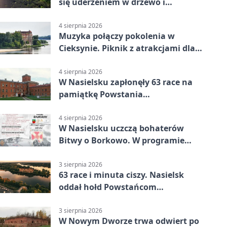
się uderzeniem w drzewo i
mandatem 6500 zł
4 sierpnia 2026
Muzyka połączy pokolenia w
Cieksynie. Piknik z atrakcjami dla
rodzin
4 sierpnia 2026
W Nasielsku zapłonęły 63 race na
pamiątkę Powstania
Warszawskiego
4 sierpnia 2026
W Nasielsku uczczą bohaterów
Bitwy o Borkowo. W programie
msza i pieśni
3 sierpnia 2026
63 race i minuta ciszy. Nasielsk
oddał hołd Powstańcom
Warszawskim
3 sierpnia 2026
W Nowym Dworze trwa odwiert po