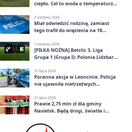
ciepło. Cel to woda o temperaturze
50°C
3 sierpnia 2026
Miał odwiedzić rodzinę, zamiast
tego trafił do więzienia na 18
miesięcy
1 sierpnia 2026
[PIŁKA NOŻNA] Betclic 3. Liga
Grupa 1 (Grupa I): Polonia Lidzbark
Warmiński – Świt Nowy Dwór
Mazowiecki 1:2
31 lipca 2026
Poranna akcja w Leoncinie. Policja
nie ujawniła nietrzeźwych
kierujących
31 lipca 2026
Prawie 2,75 mln zł dla gminy
Nasielsk. Będą drogi, światła i
sprzęt dla OSP