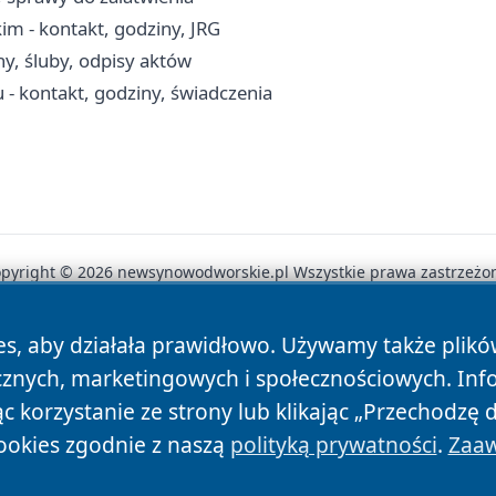
- kontakt, godziny, JRG
ny, śluby, odpisy aktów
 kontakt, godziny, świadczenia
pyright © 2026 newsynowodworskie.pl Wszystkie prawa zastrzeżo
es, aby działała prawidłowo. Używamy także plik
News
Autorzy
Polityka Prywatności
Polityka Cookie
cznych, marketingowych i społecznościowych. Inf
 korzystanie ze strony lub klikając „Przechodzę 
ookies zgodnie z naszą
polityką prywatności
.
Zaaw