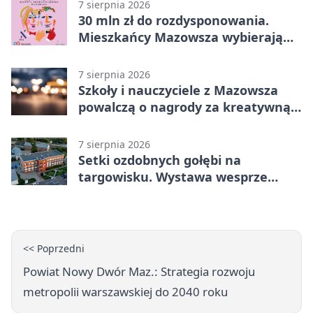
Grupa 1 (Grupa I)
7 sierpnia 2026
30 mln zł do rozdysponowania.
Mieszkańcy Mazowsza wybierają
projekty
7 sierpnia 2026
Szkoły i nauczyciele z Mazowsza
powalczą o nagrody za kreatywną
edukację
7 sierpnia 2026
Setki ozdobnych gołębi na
targowisku. Wystawa wesprze
Piotra
<< Poprzedni
Powiat Nowy Dwór Maz.: Strategia rozwoju
metropolii warszawskiej do 2040 roku