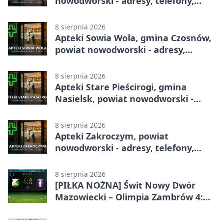
nowodworski - adresy, telefony,
godziny otwarcia
8 sierpnia 2026
Apteki Sowia Wola, gmina Czosnów,
powiat nowodworski - adresy,
telefony, godziny otwarcia
8 sierpnia 2026
Apteki Stare Pieścirogi, gmina
Nasielsk, powiat nowodworski -
adresy, telefony, godziny otwarcia
8 sierpnia 2026
Apteki Zakroczym, powiat
nowodworski - adresy, telefony,
godziny otwarcia
8 sierpnia 2026
[PIŁKA NOŻNA] Świt Nowy Dwór
Mazowiecki – Olimpia Zambrów 4:0
– efektowny start w Betclic 3. Liga