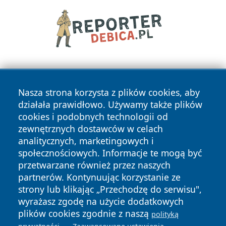
Nasza strona korzysta z plików cookies, aby
działała prawidłowo. Używamy także plików
cookies i podobnych technologii od
zewnętrznych dostawców w celach
Copyright © 2026 newsynowodworskie.pl Wszystkie prawa
analitycznych, marketingowych i
zastrzeżone.
społecznościowych. Informacje te mogą być
przetwarzane również przez naszych
partnerów. Kontynuując korzystanie ze
Polityka
Polityka
News
Autorzy
strony lub klikając „Przechodzę do serwisu",
Prywatności
Cookies
wyrażasz zgodę na użycie dodatkowych
plików cookies zgodnie z naszą
polityką
.
.