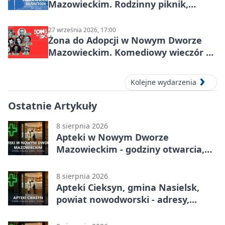
Mazowieckim. Rodzinny piknik,
zdrowie i koncert Kamil Bednarek
27 września 2026, 17:00
Żona do Adopcji w Nowym Dworze
Mazowieckim. Komediowy wieczór w
Kasynie Oficerskim
Kolejne wydarzenia
Ostatnie Artykuły
8 sierpnia 2026
Apteki w Nowym Dworze
Mazowieckim - godziny otwarcia,
dyżury, apteka całodobowa
8 sierpnia 2026
Apteki Cieksyn, gmina Nasielsk,
powiat nowodworski - adresy,
telefony, godziny otwarcia