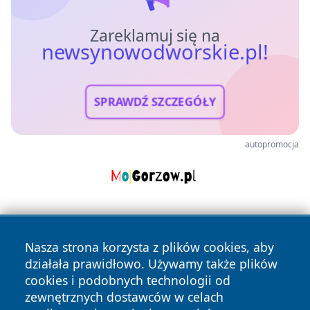
Zareklamuj się na
newsynowodworskie.pl!
SPRAWDŹ SZCZEGÓŁY
autopromocja
Nasza strona korzysta z plików cookies, aby
działała prawidłowo. Używamy także plików
cookies i podobnych technologii od
zewnętrznych dostawców w celach
Copyright © 2026 newsynowodworskie.pl Wszystkie prawa