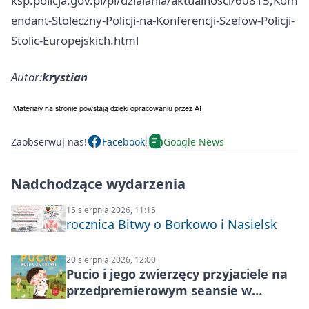
ksp.policja.gov.pl/pl/dzialania/aktualnosci/60815,Kom
endant-Stoleczny-Policji-na-Konferencji-Szefow-Policji-
Stolic-Europejskich.html
Autor:
krystian
Zaobserwuj nas!
Facebook
Google News
Nadchodzące wydarzenia
15 sierpnia 2026, 11:15
rocznica Bitwy o Borkowo i Nasielsk
20 sierpnia 2026, 12:00
Pucio i jego zwierzęcy przyjaciele na
przedpremierowym seansie w
Nowym Dworze Mazowieckim