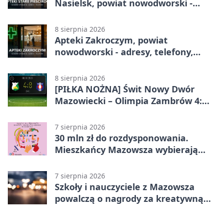
Nasielsk, powiat nowodworski -
adresy, telefony, godziny otwarcia
8 sierpnia 2026
Apteki Zakroczym, powiat
nowodworski - adresy, telefony,
godziny otwarcia
8 sierpnia 2026
[PIŁKA NOŻNA] Świt Nowy Dwór
Mazowiecki – Olimpia Zambrów 4:0
– efektowny start w Betclic 3. Liga
Grupa 1 (Grupa I)
7 sierpnia 2026
30 mln zł do rozdysponowania.
Mieszkańcy Mazowsza wybierają
projekty
7 sierpnia 2026
Szkoły i nauczyciele z Mazowsza
powalczą o nagrody za kreatywną
edukację