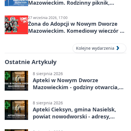
Mazowieckim. Rodzinny piknik,
zdrowie i koncert Kamil Bednarek
27 września 2026, 17:00
Żona do Adopcji w Nowym Dworze
Mazowieckim. Komediowy wieczór w
Kasynie Oficerskim
Kolejne wydarzenia
Ostatnie Artykuły
8 sierpnia 2026
Apteki w Nowym Dworze
Mazowieckim - godziny otwarcia,
dyżury, apteka całodobowa
8 sierpnia 2026
Apteki Cieksyn, gmina Nasielsk,
powiat nowodworski - adresy,
telefony, godziny otwarcia