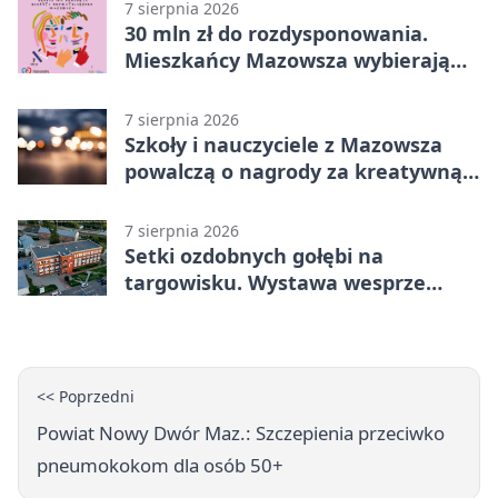
Grupa 1 (Grupa I)
7 sierpnia 2026
30 mln zł do rozdysponowania.
Mieszkańcy Mazowsza wybierają
projekty
7 sierpnia 2026
Szkoły i nauczyciele z Mazowsza
powalczą o nagrody za kreatywną
edukację
7 sierpnia 2026
Setki ozdobnych gołębi na
targowisku. Wystawa wesprze
Piotra
<< Poprzedni
Powiat Nowy Dwór Maz.: Szczepienia przeciwko
pneumokokom dla osób 50+