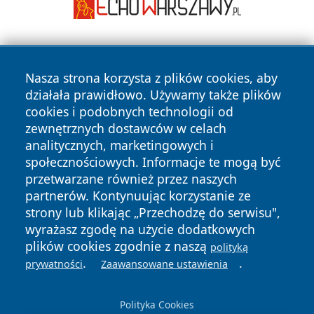
Nasza strona korzysta z plików cookies, aby
działała prawidłowo. Używamy także plików
cookies i podobnych technologii od
zewnętrznych dostawców w celach
Copyright © 2026 newsynowodworskie.pl Wszystkie prawa
analitycznych, marketingowych i
zastrzeżone.
społecznościowych. Informacje te mogą być
przetwarzane również przez naszych
partnerów. Kontynuując korzystanie ze
Polityka
Polityka
News
Autorzy
strony lub klikając „Przechodzę do serwisu",
Prywatności
Cookies
wyrażasz zgodę na użycie dodatkowych
plików cookies zgodnie z naszą
polityką
.
.
prywatności
Zaawansowane ustawienia
Polityka Cookies