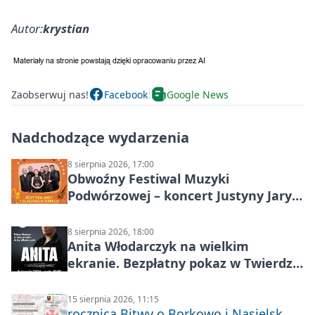
Autor:
krystian
Zaobserwuj nas!
Facebook
Google News
Nadchodzące wydarzenia
8 sierpnia 2026, 17:00
Obwoźny Festiwal Muzyki
Podwórzowej – koncert Justyny Jary i
Aleganckiej Kapeli
8 sierpnia 2026, 18:00
Anita Włodarczyk na wielkim
ekranie. Bezpłatny pokaz w Twierdzy
Modlin
15 sierpnia 2026, 11:15
rocznica Bitwy o Borkowo i Nasielsk