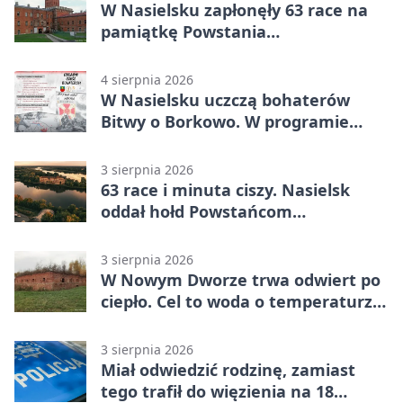
W Nasielsku zapłonęły 63 race na
pamiątkę Powstania
Warszawskiego
4 sierpnia 2026
W Nasielsku uczczą bohaterów
Bitwy o Borkowo. W programie
msza i pieśni
3 sierpnia 2026
63 race i minuta ciszy. Nasielsk
oddał hołd Powstańcom
Warszawskim
3 sierpnia 2026
W Nowym Dworze trwa odwiert po
ciepło. Cel to woda o temperaturze
50°C
3 sierpnia 2026
Miał odwiedzić rodzinę, zamiast
tego trafił do więzienia na 18